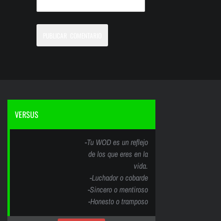
VERSUS
-Tu WOD es un reflejo
de los que eres en la
vida.
-Luchador o cobarde
-Sincero o mentiroso
-Honesto o tramposo