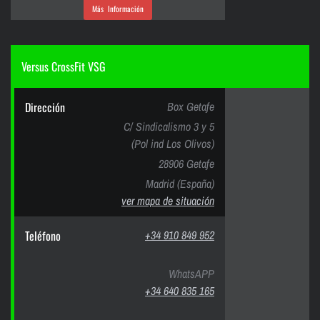
Más Información
Versus CrossFit VSG
Dirección
Box Getafe
C/ Sindicalismo 3 y 5
(Pol ind Los Olivos)
28906 Getafe
Madrid (España)
ver mapa de situación
Teléfono
+34 910 849 952
WhatsAPP
+34 640 835 165