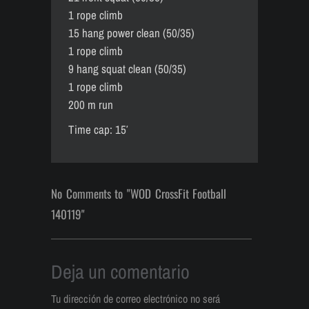
1 rope climb
15 hang power clean (50/35)
1 rope climb
9 hang squat clean (50/35)
1 rope climb
200 m run
Time cap: 15′
No Comments to "WOD CrossFit Football
140119"
Deja un comentario
Tu dirección de correo electrónico no será