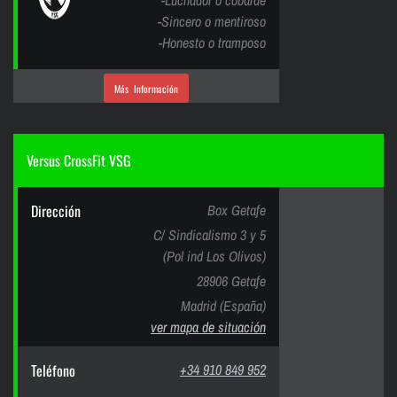
-Luchador o cobarde
-Sincero o mentiroso
-Honesto o tramposo
Más Información
Versus CrossFit VSG
Dirección
Box Getafe
C/ Sindicalismo 3 y 5
(Pol ind Los Olivos)
28906 Getafe
Madrid (España)
ver mapa de situación
Teléfono
+34 910 849 952