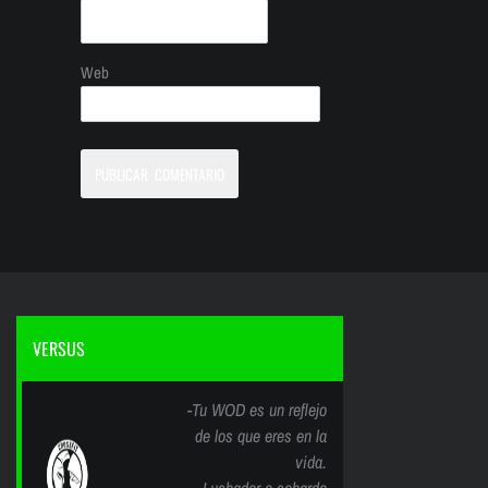
Web
VERSUS
-Tu WOD es un reflejo
de los que eres en la
vida.