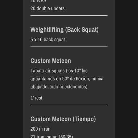
10 WBS
20 double unders
Weightlifting (Back Squat)
5 x 10 back squat
Custom Metcon
Tabata air squats (los 10’’ los
aguantamos en 90º de flexion, nunca
abajo del todo ni extendidos)
1’ rest
Custom Metcon (Tiempo)
200 m run
21 front squat (50/35)