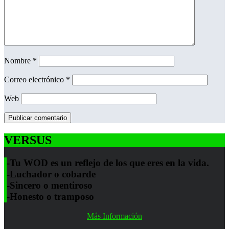
Nombre
*
Correo electrónico
*
Web
VERSUS
-Tu WOD es un reflejo de los que eres en la vida.
-Luchador o cobarde
-Sincero o mentiroso
-Honesto o tramposo
Más Información