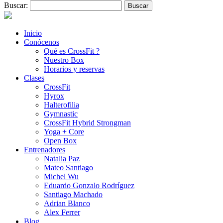
Buscar:
Inicio
Conócenos
Qué es CrossFit ?
Nuestro Box
Horarios y reservas
Clases
CrossFit
Hyrox
Halterofilia
Gymnastic
CrossFit Hybrid Strongman
Yoga + Core
Open Box
Entrenadores
Natalia Paz
Mateo Santiago
Michel Wu
Eduardo Gonzalo Rodríguez
Santiago Machado
Adrian Blanco
Alex Ferrer
Blog