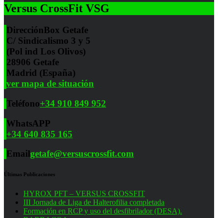
Versus CrossFit VSG
Dirección
Box Getafe
C/ Sindicalismo 3 y 5
(Pol ind Los Olivos)
28906 Getafe
Madrid (España)
ver mapa de situación
Teléfono
+34 910 849 952
WhatsAPP
+34 640 835 165
Email
getafe@versuscrossfit.com
Últimas Publicaciones
HYROX PFT – VERSUS CROSSFIT
III Jornada de Liga de Halterofilia completada
Formación en RCP y uso del desfibrilador (DESA).