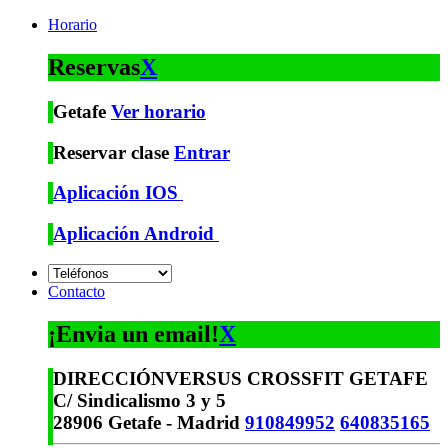
Horario
Reservas
X
Getafe
Ver horario
Reservar clase
Entrar
Aplicación IOS
Aplicación Android
Contacto
¡Envia un email!
X
DIRECCIÓN
VERSUS CROSSFIT GETAFE
C/ Sindicalismo 3 y 5
28906 Getafe - Madrid
910849952
640835165