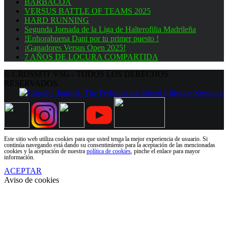
BARBACOA
VERSUS BATTLE OF TEAMS 2025
HARD RUNNING
Segunda Jornada de la Liga de Halterofilia Madrileña
!Enhorabuena Dani por tu primer puesto !
¡Ganadores Versus Open 2025!
7 AÑOS DE LOCURA COMPARTIDA
© CROSSFIT VSG - TODOS LOS DERECHOS
RESERVADOS.
Este sitio web utiliza cookies para que usted tenga la mejor experiencia de usuario. Si
continúa navegando está dando su consentimiento para la aceptación de las mencionadas
cookies y la aceptación de nuestra
política de cookies
, pinche el enlace para mayor
información.
ACEPTAR
Aviso de cookies