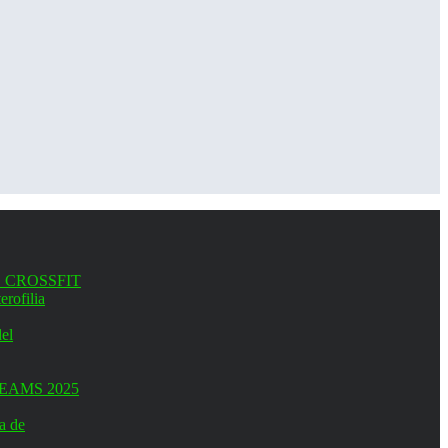
 CROSSFIT
erofilia
el
EAMS 2025
a de