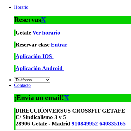
Horario
Reservas
X
Getafe
Ver horario
Reservar clase
Entrar
Aplicación IOS
Aplicación Android
Contacto
¡Envia un email!
X
DIRECCIÓN
VERSUS CROSSFIT GETAFE
C/ Sindicalismo 3 y 5
28906 Getafe - Madrid
910849952
640835165