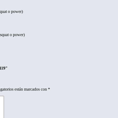
squat o power)
 squat o power)
0119"
gatorios están marcados con
*