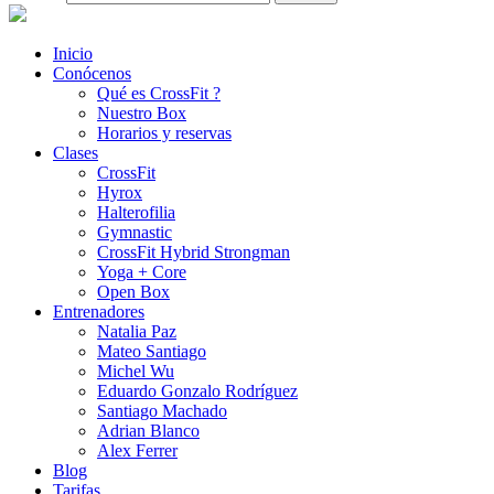
Inicio
Conócenos
Qué es CrossFit ?
Nuestro Box
Horarios y reservas
Clases
CrossFit
Hyrox
Halterofilia
Gymnastic
CrossFit Hybrid Strongman
Yoga + Core
Open Box
Entrenadores
Natalia Paz
Mateo Santiago
Michel Wu
Eduardo Gonzalo Rodríguez
Santiago Machado
Adrian Blanco
Alex Ferrer
Blog
Tarifas