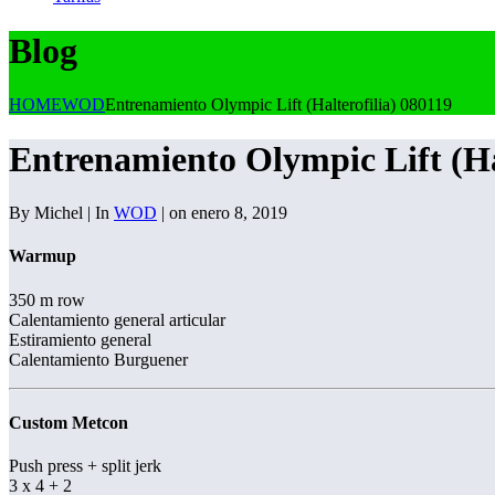
Blog
HOME
WOD
Entrenamiento Olympic Lift (Halterofilia) 080119
Entrenamiento Olympic Lift (Ha
By Michel | In
WOD
| on enero 8, 2019
Warmup
350 m row
Calentamiento general articular
Estiramiento general
Calentamiento Burguener
Custom Metcon
Push press + split jerk
3 x 4 + 2