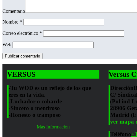
Comentario
Nombre
*
Correo electrónico
*
Web
VERSUS
Versus C
-Tu WOD es un reflejo de los que
Dirección
B
eres en la vida.
C/ Sindica
-Luchador o cobarde
(Pol ind L
-Sincero o mentiroso
28906 Get
-Honesto o tramposo
Madrid (E
ver mapa d
Más Información
Teléfono
+3