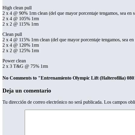
High clean pull
2 x 4 @ 90% 1rm clean (del que mayor porcentaje tengamos, sea en 
2 x 4 @ 105% 1rm
2 x 2 @ 115% 1rm
Clean pull
2 x 4 @ 115% 1rm clean (del que mayor porcentaje tengamos, sea en
2 x 4 @ 120% 1rm
2 x 2 @ 125% 1rm
Power clean
2 x 3 T&G @ 75% 1rm
No Comments to "Entrenamiento Olympic Lift (Halterofilia) 08
Deja un comentario
Tu dirección de correo electrónico no será publicada.
Los campos obli