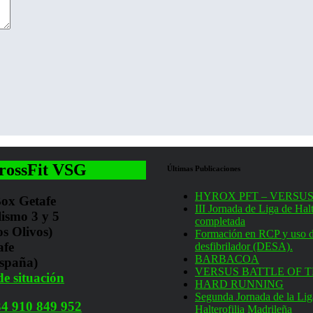
rossFit VSG
Últimas Publicaciones
HYROX PFT – VERSUS
ox Getafe
III Jornada de Liga de Halt
lismo 3 y 5
completada
os Olivos)
Formación en RCP y uso d
afe
desfibrilador (DESA).
BARBACOA
spaña)
VERSUS BATTLE OF T
e situación
HARD RUNNING
Segunda Jornada de la Lig
4 910 849 952
Halterofilia Madrileña