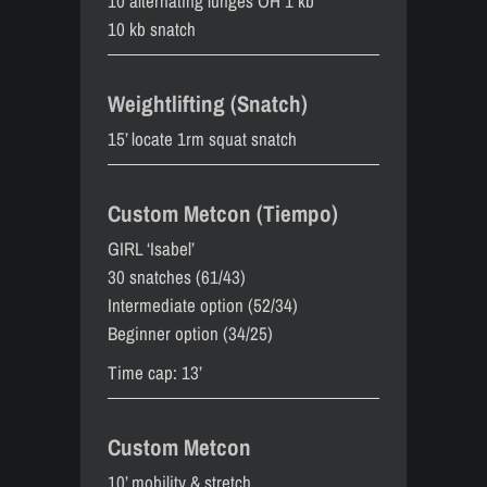
10 alternating lunges OH 1 kb
10 kb snatch
Weightlifting (Snatch)
15’ locate 1rm squat snatch
Custom Metcon (Tiempo)
GIRL ‘Isabel’
30 snatches (61/43)
Intermediate option (52/34)
Beginner option (34/25)
Time cap: 13’
Custom Metcon
10’ mobility & stretch