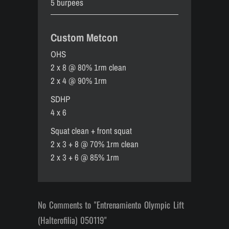
5 burpees
Custom Metcon
OHS
2 x 8 @ 80% 1rm clean
2 x 4 @ 90% 1rm
SDHP
4 x 6
Squat clean + front squat
2 x 3 + 8 @ 70% 1rm clean
2 x 3 + 6 @ 85% 1rm
No Comments to "Entrenamiento Olympic Lift
(Halterofilia) 050119"