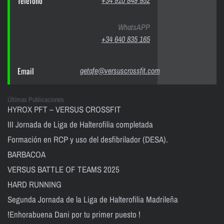
Teléfono
+34 910 849 952
WhatsAPP
+34 640 835 165
Email
getafe@versuscrossfit.com
Últimas Publicaciones
HYROX PFT – VERSUS CROSSFIT
III Jornada de Liga de Halterofilia completada
Formación en RCP y uso del desfibrilador (DESA).
BARBACOA
VERSUS BATTLE OF TEAMS 2025
HARD RUNNING
Segunda Jornada de la Liga de Halterofilia Madrileña
!Enhorabuena Dani por tu primer puesto !