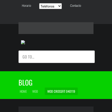
Horario
Contacto
GO TO...
BLOG
HOME
WOD
WOD CROSSFIT 040119