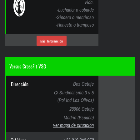
vida.
-Luchador o cobarde
-Sincero o mentiroso
-Honesto o tramposo
Más Información
Versus CrossFit VSG
Dirección
Box Getafe
C/ Sindicalismo 3 y 5
(Pol ind Los Olivos)
28906 Getafe
Madrid (España)
ver mapa de situación