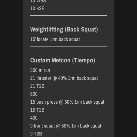
10 WBS
10 K2E
Weightlifting (Back Squat)
15’ locate 1rm back squat
Custom Metcon (Tiempo)
800 m run
21 thruster @ 40% 1rm back squat
21 T2B
600
15 push press @ 50% 1rm back squat
15 T2B
400
9 front squat @ 60% 1rm back squat
9 T2B