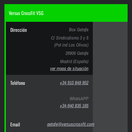
Versus CrossFit VSG
Dirección
Box Getafe
C/ Sindicalismo 3 y 5
(Pol ind Los Olivos)
28906 Getafe
Madrid (España)
ver mapa de situación
Teléfono
+34 910 849 952
WhatsAPP
+34 640 835 165
Email
getafe@versuscrossfit.com