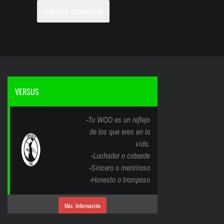
VERSUS
-Tu WOD es un reflejo
de los que eres en la
vida.
-Luchador o cobarde
-Sincero o mentiroso
-Honesto o tramposo
Más Información