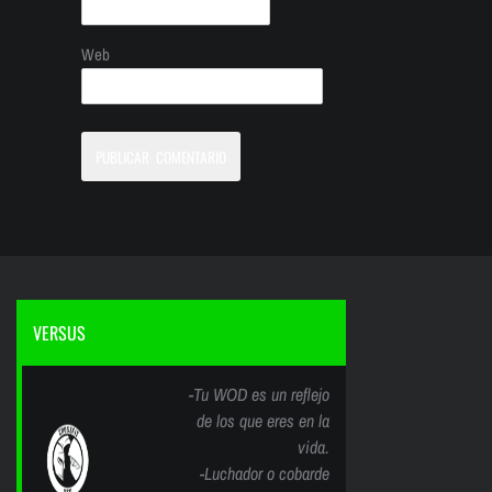
Web
VERSUS
-Tu WOD es un reflejo
de los que eres en la
vida.
-Luchador o cobarde