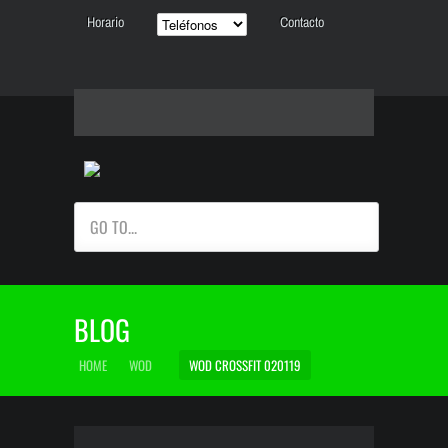
Horario
Contacto
GO TO...
BLOG
HOME
WOD
WOD CROSSFIT 020119