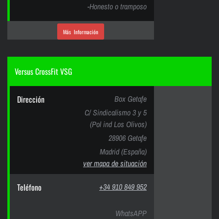
-Honesto o tramposo
Más Información
Versus CrossFit VSG
Dirección
Box Getafe
C/ Sindicalismo 3 y 5
(Pol ind Los Olivos)
28906 Getafe
Madrid (España)
ver mapa de situación
Teléfono
+34 910 849 952
WhatsAPP