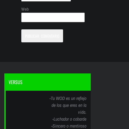
Web
VERSUS
-Tu WOD es un reflejo
de los que eres en la
vida.
-Luchador o cobarde
-Sincero o mentiroso