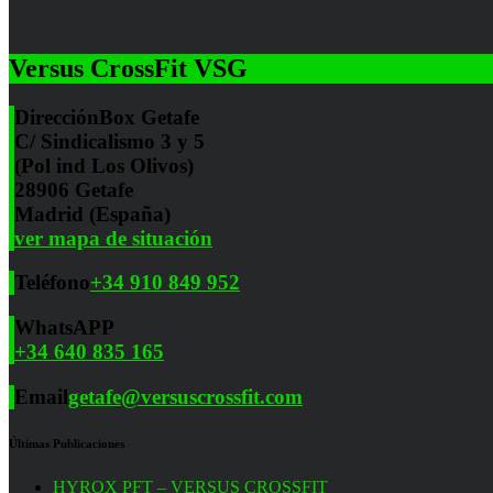
Versus CrossFit VSG
Dirección
Box Getafe
C/ Sindicalismo 3 y 5
(Pol ind Los Olivos)
28906 Getafe
Madrid (España)
ver mapa de situación
Teléfono
+34 910 849 952
WhatsAPP
+34 640 835 165
Email
getafe@versuscrossfit.com
Últimas Publicaciones
HYROX PFT – VERSUS CROSSFIT