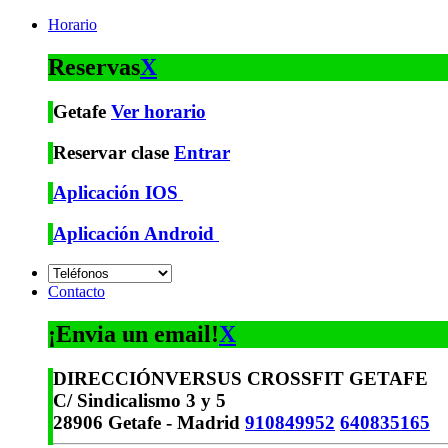
Horario
Reservas
X
Getafe
Ver horario
Reservar clase
Entrar
Aplicación IOS
Aplicación Android
Contacto
¡Envia un email!
X
DIRECCIÓN
VERSUS CROSSFIT GETAFE
C/ Sindicalismo 3 y 5
28906 Getafe - Madrid
910849952
640835165