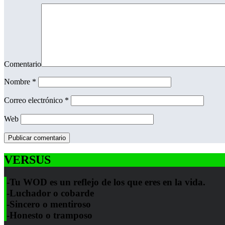
Comentario
Nombre
*
Correo electrónico
*
Web
VERSUS
-Tu WOD es un reflejo de los que eres en la vida.
-Luchador o cobarde
-Sincero o mentiroso
-Honesto o tramposo