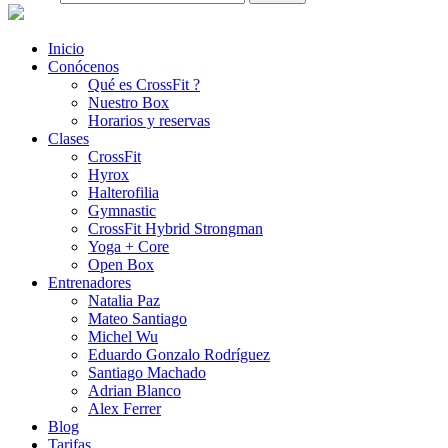
Inicio
Conócenos
Qué es CrossFit ?
Nuestro Box
Horarios y reservas
Clases
CrossFit
Hyrox
Halterofilia
Gymnastic
CrossFit Hybrid Strongman
Yoga + Core
Open Box
Entrenadores
Natalia Paz
Mateo Santiago
Michel Wu
Eduardo Gonzalo Rodríguez
Santiago Machado
Adrian Blanco
Alex Ferrer
Blog
Tarifas