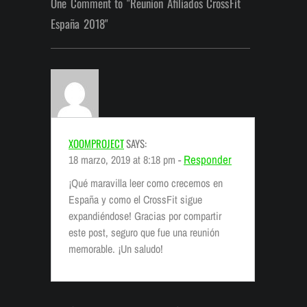
One Comment to "Reunion Afiliados CrossFit
España 2018"
XOOMPROJECT
SAYS:
Responder
18 marzo, 2019 at 8:18 pm -
¡Qué maravilla leer como crecemos en
España y como el CrossFit sigue
expandiéndose! Gracias por compartir
este post, seguro que fue una reunión
memorable. ¡Un saludo!