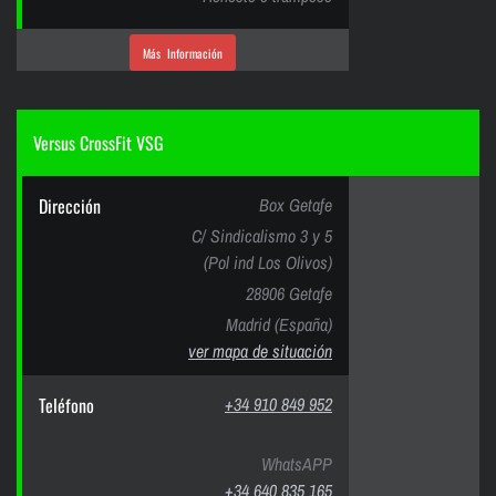
Más Información
Versus CrossFit VSG
Dirección
Box Getafe
C/ Sindicalismo 3 y 5
(Pol ind Los Olivos)
28906 Getafe
Madrid (España)
ver mapa de situación
Teléfono
+34 910 849 952
WhatsAPP
+34 640 835 165