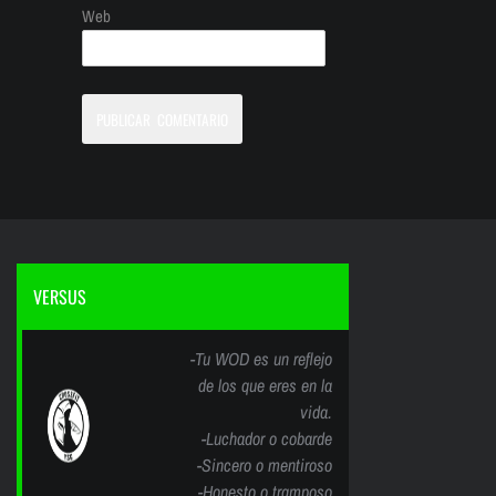
Web
VERSUS
-Tu WOD es un reflejo
de los que eres en la
vida.
-Luchador o cobarde
-Sincero o mentiroso
-Honesto o tramposo