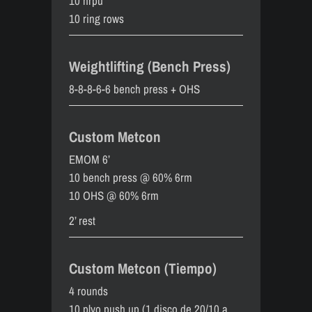
10 hrpu
10 ring rows
Weightlifting (Bench Press)
8-8-8-6-6 bench press + OHS
Custom Metcon
EMOM 6’
10 bench press @ 60% 6rm
10 OHS @ 60% 6rm
2’ rest
Custom Metcon (Tiempo)
4 rounds
10 plyo push up (1 disco de 20/10 a