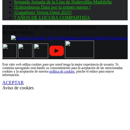
Segunda Jornada de la Liga de Halterofilia Madrileña
!Enhorabuena Dani por tu primer puesto !
¡Ganadores Versus Open 2025!
7 AÑOS DE LOCURA COMPARTIDA
© CROSSFIT VSG - TODOS LOS DERECHOS
RESERVADOS.
Este sitio web utiliza cookies para que usted tenga la mejor experiencia de usuario. Si
continúa navegando está dando su consentimiento para la aceptación de las mencionadas
cookies y la aceptación de nuestra
política de cookies
, pinche el enlace para mayor
información.
ACEPTAR
Aviso de cookies