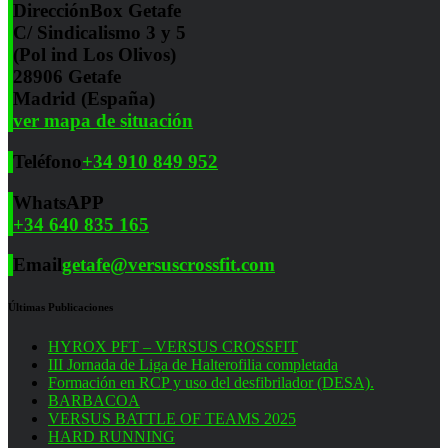
Dirección
Box Getafe
C/ Sindicalismo 3 y 5
(Pol ind Los Olivos)
28906 Getafe
Madrid (España)
ver mapa de situación
Teléfono
+34 910 849 952
WhatsAPP
+34 640 835 165
Email
getafe@versuscrossfit.com
Últimas Publicaciones
HYROX PFT – VERSUS CROSSFIT
III Jornada de Liga de Halterofilia completada
Formación en RCP y uso del desfibrilador (DESA).
BARBACOA
VERSUS BATTLE OF TEAMS 2025
HARD RUNNING