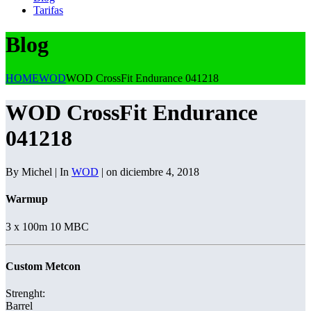
Tarifas
Blog
HOME
WOD
WOD CrossFit Endurance 041218
WOD CrossFit Endurance
041218
By Michel | In
WOD
| on diciembre 4, 2018
Warmup
3 x 100m 10 MBC
Custom Metcon
Strenght:
Barrel