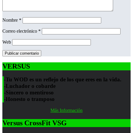
Nombre
*
Correo electrónico
*
Web
VERSUS
-Tu WOD es un reflejo de los que eres en la vida.
-Luchador o cobarde
-Sincero o mentiroso
-Honesto o tramposo
Más Información
Versus CrossFit VSG