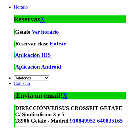
Horario
Reservas
X
Getafe
Ver horario
Reservar clase
Entrar
Aplicación IOS
Aplicación Android
Contacto
¡Envia un email!
X
DIRECCIÓN
VERSUS CROSSFIT GETAFE
C/ Sindicalismo 3 y 5
28906 Getafe - Madrid
910849952
640835165