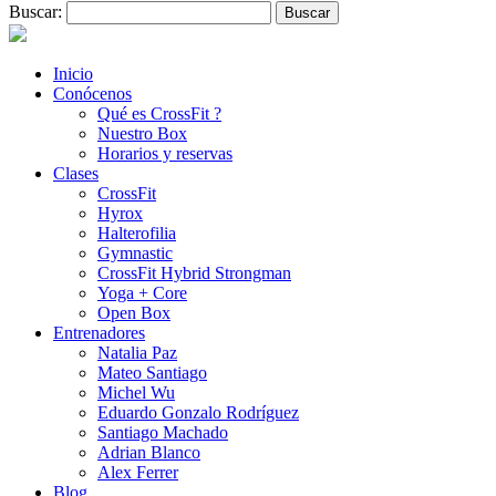
Buscar:
Inicio
Conócenos
Qué es CrossFit ?
Nuestro Box
Horarios y reservas
Clases
CrossFit
Hyrox
Halterofilia
Gymnastic
CrossFit Hybrid Strongman
Yoga + Core
Open Box
Entrenadores
Natalia Paz
Mateo Santiago
Michel Wu
Eduardo Gonzalo Rodríguez
Santiago Machado
Adrian Blanco
Alex Ferrer
Blog