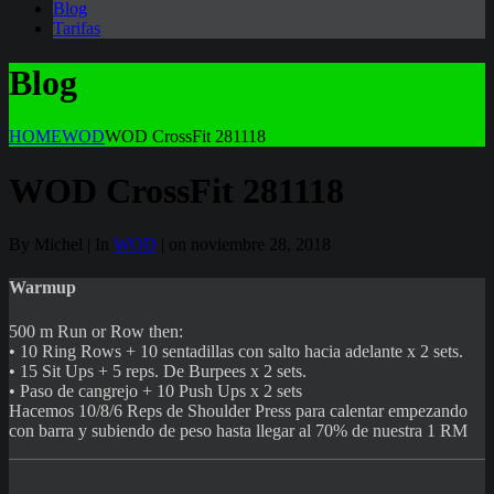
Blog
Tarifas
Blog
HOME
WOD
WOD CrossFit 281118
WOD CrossFit 281118
By Michel | In
WOD
| on noviembre 28, 2018
Warmup
500 m Run or Row then:
• 10 Ring Rows + 10 sentadillas con salto hacia adelante x 2 sets.
• 15 Sit Ups + 5 reps. De Burpees x 2 sets.
• Paso de cangrejo + 10 Push Ups x 2 sets
Hacemos 10/8/6 Reps de Shoulder Press para calentar empezando
con barra y subiendo de peso hasta llegar al 70% de nuestra 1 RM