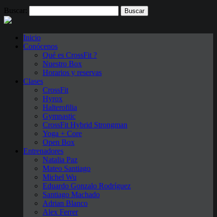
Buscar:
Inicio
Conócenos
Qué es CrossFit ?
Nuestro Box
Horarios y reservas
Clases
CrossFit
Hyrox
Halterofilia
Gymnastic
CrossFit Hybrid Strongman
Yoga + Core
Open Box
Entrenadores
Natalia Paz
Mateo Santiago
Michel Wu
Eduardo Gonzalo Rodríguez
Santiago Machado
Adrian Blanco
Alex Ferrer