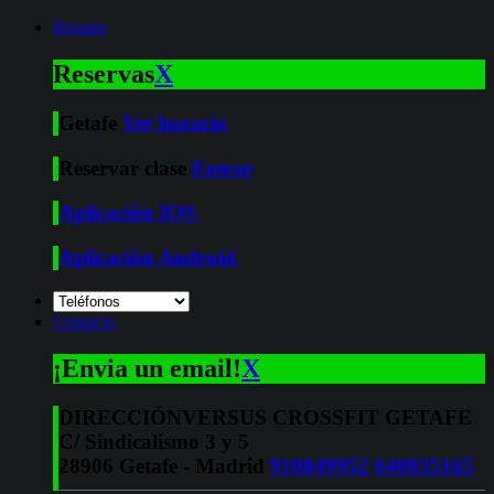
Horario
Reservas
X
Getafe
Ver horario
Reservar clase
Entrar
Aplicación IOS
Aplicación Android
Contacto
¡Envia un email!
X
DIRECCIÓN
VERSUS CROSSFIT GETAFE
C/ Sindicalismo 3 y 5
28906 Getafe - Madrid
910849952
640835165