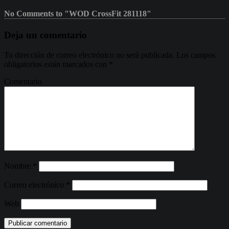
No Comments to "WOD CrossFit 281118"
Deja un comentario
Tu dirección de correo electrónico no será publicada.
Los campos
obligatorios están marcados con
*
Comentario
Nombre
*
Correo electrónico
*
Web