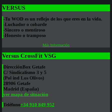
VERSUS
-Tu WOD es un reflejo de los que eres en la vida.
-Luchador o cobarde
-Sincero o mentiroso
-Honesto o tramposo
Más Información
Versus CrossFit VSG
Dirección
Box Getafe
C/ Sindicalismo 3 y 5
(Pol ind Los Olivos)
28906 Getafe
Madrid (España)
ver mapa de situación
Teléfono
+34 910 849 952