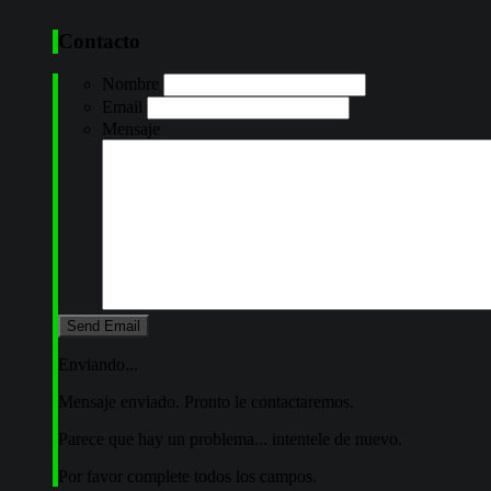
Contacto
Nombre
Email
Mensaje
Enviando...
Mensaje enviado. Pronto le contactaremos.
Parece que hay un problema... intentele de nuevo.
Por favor complete todos los campos.