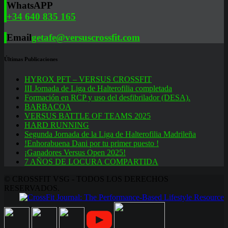
WhatsAPP
+34 640 835 165
Email
getafe@versuscrossfit.com
Últimas Publicaciones
HYROX PFT – VERSUS CROSSFIT
III Jornada de Liga de Halterofilia completada
Formación en RCP y uso del desfibrilador (DESA).
BARBACOA
VERSUS BATTLE OF TEAMS 2025
HARD RUNNING
Segunda Jornada de la Liga de Halterofilia Madrileña
!Enhorabuena Dani por tu primer puesto !
¡Ganadores Versus Open 2025!
7 AÑOS DE LOCURA COMPARTIDA
© CROSSFIT VSG - TODOS LOS DERECHOS
RESERVADOS.