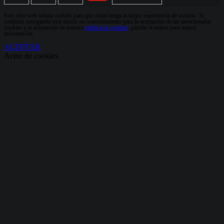
Este sitio web utiliza cookies para que usted tenga la mejor experiencia de usuario. Si
continúa navegando está dando su consentimiento para la aceptación de las mencionadas
cookies y la aceptación de nuestra
política de cookies
, pinche el enlace para mayor
información.
ACEPTAR
Aviso de cookies