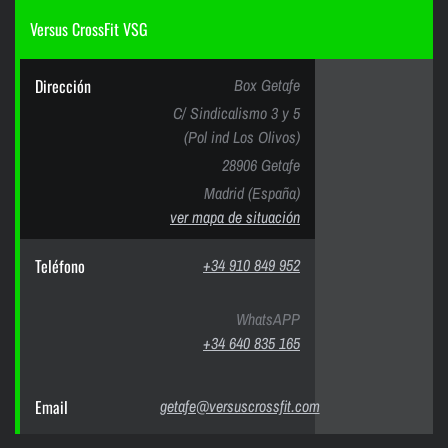
Versus CrossFit VSG
Dirección
Box Getafe
C/ Sindicalismo 3 y 5
(Pol ind Los Olivos)
28906 Getafe
Madrid (España)
ver mapa de situación
Teléfono
+34 910 849 952
WhatsAPP
+34 640 835 165
Email
getafe@versuscrossfit.com