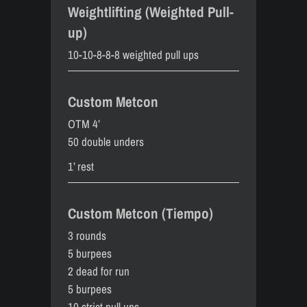
Weightlifting (Weighted Pull-
up)
10-10-8-8-8 weighted pull ups
Custom Metcon
OTM 4’
50 double unders
1’ rest
Custom Metcon (Tiempo)
3 rounds
5 burpees
2 dead for run
5 burpees
10 strict pull ups