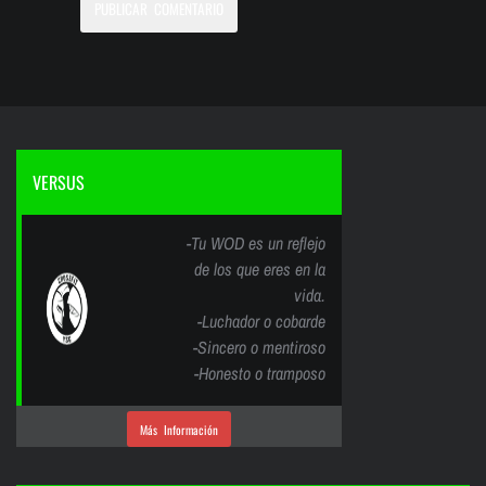
VERSUS
-Tu WOD es un reflejo
de los que eres en la
vida.
-Luchador o cobarde
-Sincero o mentiroso
-Honesto o tramposo
Más Información