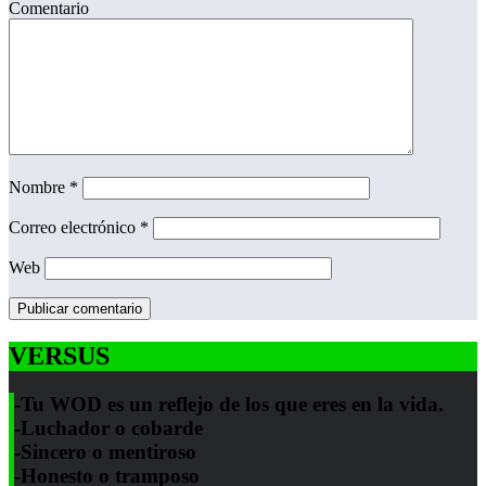
Comentario
Nombre
*
Correo electrónico
*
Web
VERSUS
-Tu WOD es un reflejo de los que eres en la vida.
-Luchador o cobarde
-Sincero o mentiroso
-Honesto o tramposo