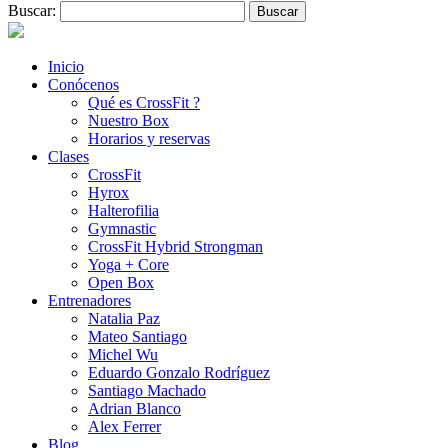
Buscar:
Inicio
Conócenos
Qué es CrossFit ?
Nuestro Box
Horarios y reservas
Clases
CrossFit
Hyrox
Halterofilia
Gymnastic
CrossFit Hybrid Strongman
Yoga + Core
Open Box
Entrenadores
Natalia Paz
Mateo Santiago
Michel Wu
Eduardo Gonzalo Rodríguez
Santiago Machado
Adrian Blanco
Alex Ferrer
Blog