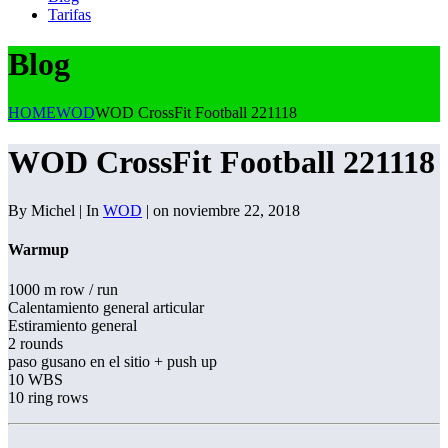
Tarifas
Blog
HOME
WOD
WOD CrossFit Football 221118
WOD CrossFit Football 221118
By Michel | In
WOD
| on noviembre 22, 2018
Warmup
1000 m row / run
Calentamiento general articular
Estiramiento general
2 rounds
paso gusano en el sitio + push up
10 WBS
10 ring rows