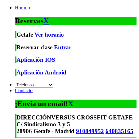
Horario
Reservas
X
Getafe
Ver horario
Reservar clase
Entrar
Aplicación IOS
Aplicación Android
Contacto
¡Envia un email!
X
DIRECCIÓN
VERSUS CROSSFIT GETAFE
C/ Sindicalismo 3 y 5
28906 Getafe - Madrid
910849952
640835165