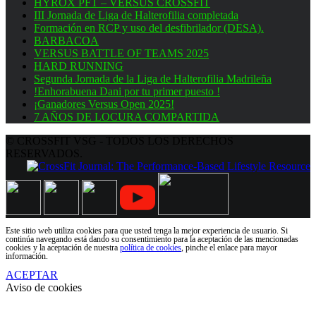
HYROX PFT – VERSUS CROSSFIT
III Jornada de Liga de Halterofilia completada
Formación en RCP y uso del desfibrilador (DESA).
BARBACOA
VERSUS BATTLE OF TEAMS 2025
HARD RUNNING
Segunda Jornada de la Liga de Halterofilia Madrileña
!Enhorabuena Dani por tu primer puesto !
¡Ganadores Versus Open 2025!
7 AÑOS DE LOCURA COMPARTIDA
© CROSSFIT VSG - TODOS LOS DERECHOS
RESERVADOS.
Este sitio web utiliza cookies para que usted tenga la mejor experiencia de usuario. Si
continúa navegando está dando su consentimiento para la aceptación de las mencionadas
cookies y la aceptación de nuestra
política de cookies
, pinche el enlace para mayor
información.
ACEPTAR
Aviso de cookies