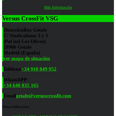
Más Información
Versus CrossFit VSG
Dirección
Box Getafe
C/ Sindicalismo 3 y 5
(Pol ind Los Olivos)
28906 Getafe
Madrid (España)
ver mapa de situación
Teléfono
+34 910 849 952
WhatsAPP
+34 640 835 165
Email
getafe@versuscrossfit.com
Últimas Publicaciones