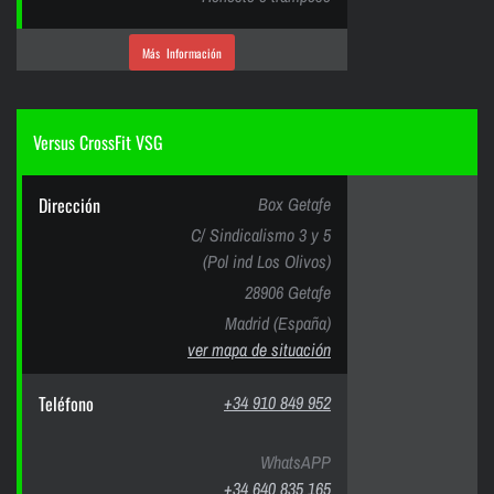
Más Información
Versus CrossFit VSG
Dirección
Box Getafe
C/ Sindicalismo 3 y 5
(Pol ind Los Olivos)
28906 Getafe
Madrid (España)
ver mapa de situación
Teléfono
+34 910 849 952
WhatsAPP
+34 640 835 165