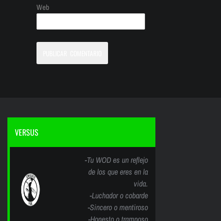
Web
VERSUS
-Tu WOD es un reflejo
de los que eres en la
vida.
-Luchador o cobarde
-Sincero o mentiroso
-Honesto o tramposo