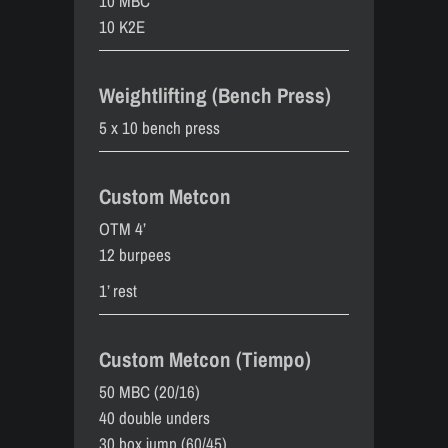
10 MBC
10 K2E
Weightlifting (Bench Press)
5 x 10 bench press
Custom Metcon
OTM 4’
12 burpees
1’ rest
Custom Metcon (Tiempo)
50 MBC (20/16)
40 double unders
30 box jump (60/45)