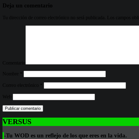
Deja un comentario
Tu dirección de correo electrónico no será publicada.
Los campos obli
Comentario
Nombre
*
Correo electrónico
*
Web
VERSUS
-Tu WOD es un reflejo de los que eres en la vida.