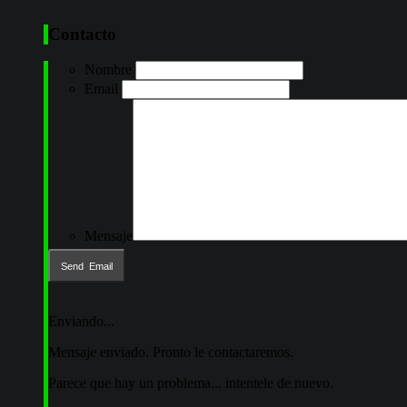
Contacto
Nombre
Email
Mensaje
Enviando...
Mensaje enviado. Pronto le contactaremos.
Parece que hay un problema... intentele de nuevo.