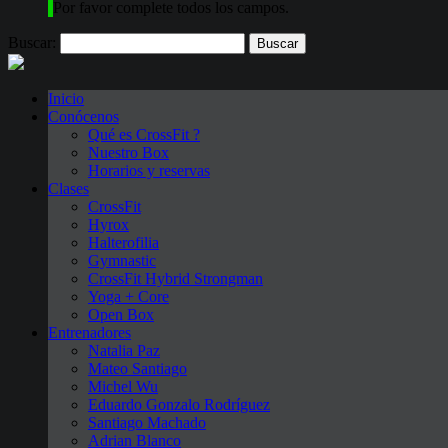
Por favor complete todos los campos.
Buscar:
Inicio
Conócenos
Qué es CrossFit ?
Nuestro Box
Horarios y reservas
Clases
CrossFit
Hyrox
Halterofilia
Gymnastic
CrossFit Hybrid Strongman
Yoga + Core
Open Box
Entrenadores
Natalia Paz
Mateo Santiago
Michel Wu
Eduardo Gonzalo Rodríguez
Santiago Machado
Adrian Blanco