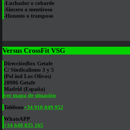
-Luchador o cobarde
-Sincero o mentiroso
-Honesto o tramposo
Versus CrossFit VSG
Dirección
Box Getafe
C/ Sindicalismo 3 y 5
(Pol ind Los Olivos)
28906 Getafe
Madrid (España)
ver mapa de situación
Teléfono
+34 910 849 952
WhatsAPP
+34 640 835 165