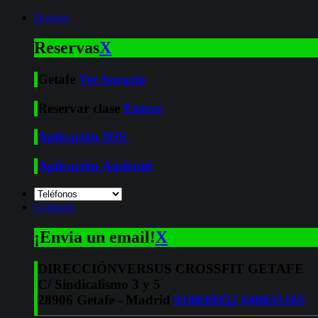
Horario
Reservas
X
Getafe
Ver horario
Reservar clase
Entrar
Aplicación IOS
Aplicación Android
Contacto
¡Envia un email!
X
DIRECCIÓN
VERSUS CROSSFIT GETAFE
C/ Sindicalismo 3 y 5
28906 Getafe - Madrid
910849952
640835165