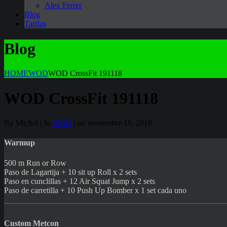
Alex Ferrer
Blog
Tarifas
Blog
HOME
WOD
WOD CrossFit 191118
WOD CrossFit 191118
By Michel | In
WOD
| on noviembre 19, 2018
Warmup
500 m Run or Row
Paso de Lagartija + 10 sit up Roll x 2 sets
Paso en cunclillas + 12 Air Squat Jump x 2 sets
Paso de carretilla + 10 Push Up Bomber x 1 set cada uno
Custom Metcon