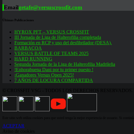
Email
getafe@versuscrossfit.com
Últimas Publicaciones
HYROX PFT – VERSUS CROSSFIT
III Jornada de Liga de Halterofilia completada
Formación en RCP y uso del desfibrilador (DESA).
BARBACOA
VERSUS BATTLE OF TEAMS 2025
HARD RUNNING
Segunda Jornada de la Liga de Halterofilia Madrileña
!Enhorabuena Dani por tu primer puesto !
¡Ganadores Versus Open 2025!
7 AÑOS DE LOCURA COMPARTIDA
© CROSSFIT VSG - TODOS LOS DERECHOS RESERVADOS.
Este sitio web utiliza cookies para que usted tenga la mejor experiencia de usuario. Si conti
ACEPTAR
Aviso de cookies