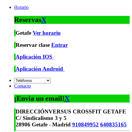
Horario
Reservas
X
Getafe
Ver horario
Reservar clase
Entrar
Aplicación IOS
Aplicación Android
Contacto
¡Envia un email!
X
DIRECCIÓN
VERSUS CROSSFIT GETAFE
C/ Sindicalismo 3 y 5
28906 Getafe - Madrid
910849952
640835165