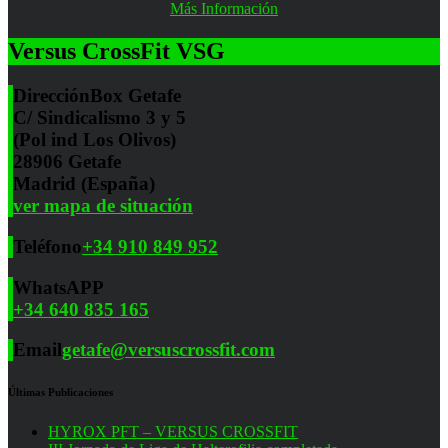
Más Información
Versus CrossFit VSG
Dirección
Box Getafe
C/ Sindicalismo 3 y 5
(Pol ind Los Olivos)
28906 Getafe
Madrid (España)
ver mapa de situación
Teléfono
+34 910 849 952
WhatsAPP
+34 640 835 165
Email
getafe@versuscrossfit.com
Últimas Publicaciones
HYROX PFT – VERSUS CROSSFIT