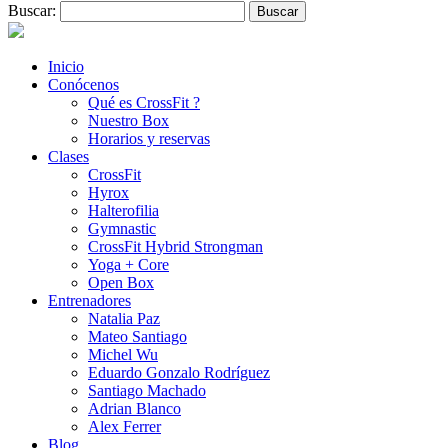
Buscar:
Inicio
Conócenos
Qué es CrossFit ?
Nuestro Box
Horarios y reservas
Clases
CrossFit
Hyrox
Halterofilia
Gymnastic
CrossFit Hybrid Strongman
Yoga + Core
Open Box
Entrenadores
Natalia Paz
Mateo Santiago
Michel Wu
Eduardo Gonzalo Rodríguez
Santiago Machado
Adrian Blanco
Alex Ferrer
Blog