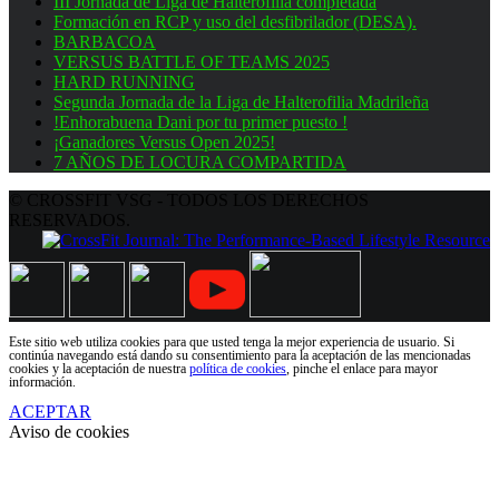
III Jornada de Liga de Halterofilia completada
Formación en RCP y uso del desfibrilador (DESA).
BARBACOA
VERSUS BATTLE OF TEAMS 2025
HARD RUNNING
Segunda Jornada de la Liga de Halterofilia Madrileña
!Enhorabuena Dani por tu primer puesto !
¡Ganadores Versus Open 2025!
7 AÑOS DE LOCURA COMPARTIDA
© CROSSFIT VSG - TODOS LOS DERECHOS
RESERVADOS.
Este sitio web utiliza cookies para que usted tenga la mejor experiencia de usuario. Si
continúa navegando está dando su consentimiento para la aceptación de las mencionadas
cookies y la aceptación de nuestra
política de cookies
, pinche el enlace para mayor
información.
ACEPTAR
Aviso de cookies