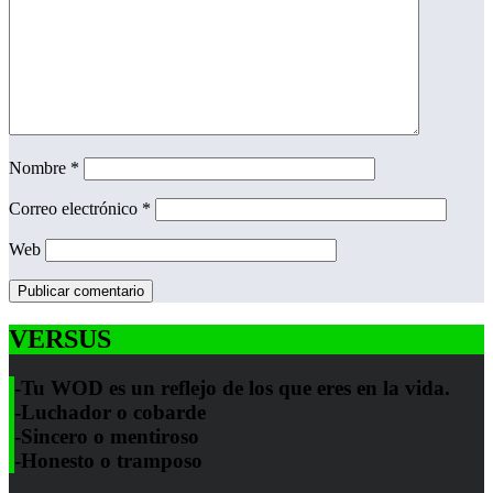
Nombre
*
Correo electrónico
*
Web
VERSUS
-Tu WOD es un reflejo de los que eres en la vida.
-Luchador o cobarde
-Sincero o mentiroso
-Honesto o tramposo