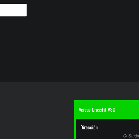
Versus CrossFit VSG
Dirección
C/ Sindi