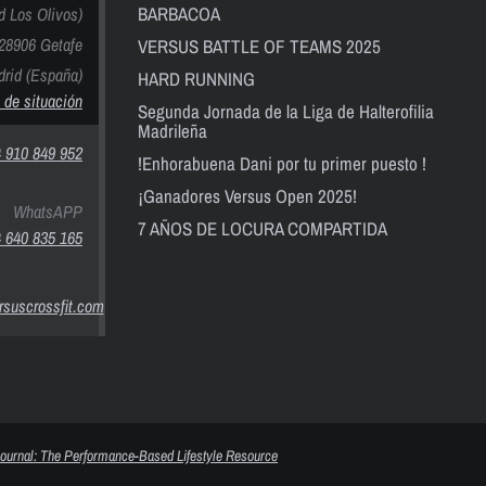
BARBACOA
nd Los Olivos)
28906 Getafe
VERSUS BATTLE OF TEAMS 2025
rid (España)
HARD RUNNING
 de situación
Segunda Jornada de la Liga de Halterofilia
Madrileña
 910 849 952
!Enhorabuena Dani por tu primer puesto !
¡Ganadores Versus Open 2025!
WhatsAPP
7 AÑOS DE LOCURA COMPARTIDA
 640 835 165
suscrossfit.com