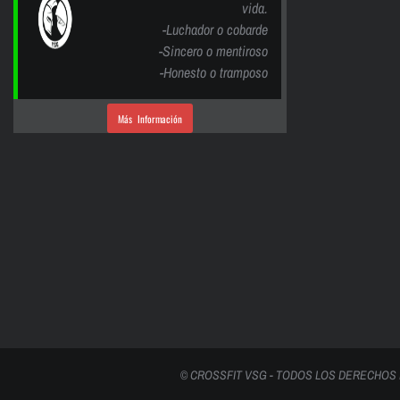
vida.
-Luchador o cobarde
-Sincero o mentiroso
-Honesto o tramposo
Más Información
© CROSSFIT VSG - TODOS LOS DERECHOS