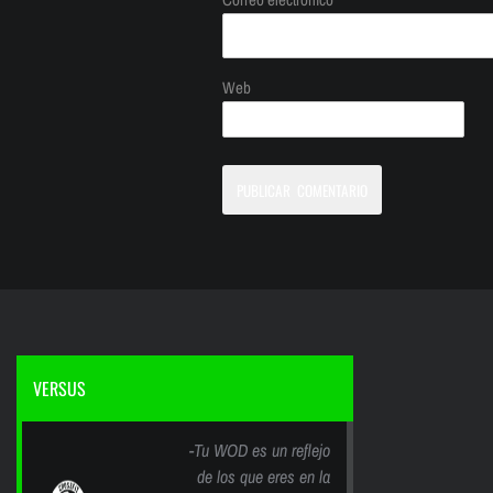
Web
VERSUS
-Tu WOD es un reflejo
de los que eres en la