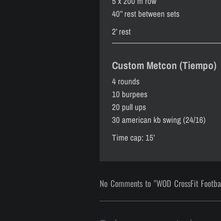
5 x 200 m row
40’’ rest between sets
2’ rest
Custom Metcon (Tiempo)
4 rounds
10 burpees
20 pull ups
30 american kb swing (24/16)
Time cap: 15’
No Comments to "WOD CrossFit Footbal