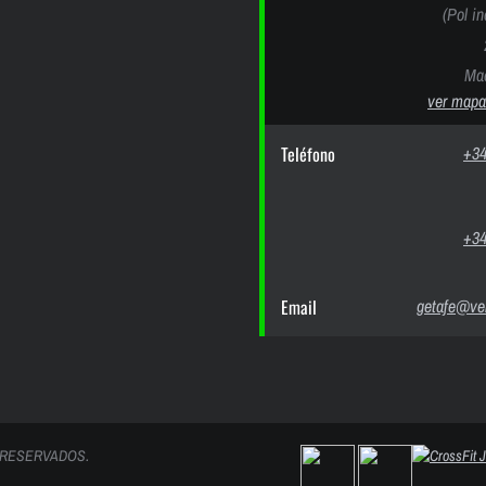
(Pol i
Mad
ver mapa
Teléfono
+34
+34
Email
getafe@ver
 RESERVADOS.