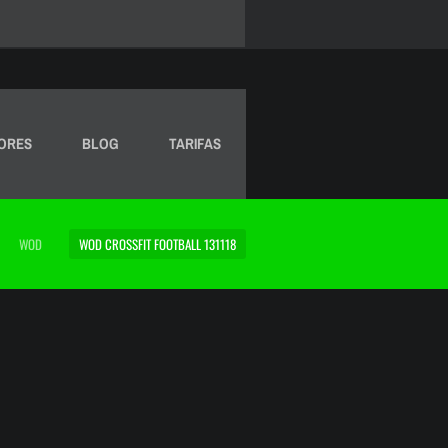
ORES
BLOG
TARIFAS
WOD
WOD CROSSFIT FOOTBALL 131118