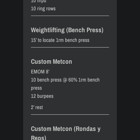
10 hrpu
10 ring rows
Weightlifting (Bench Press)
15’ to locate 1rm bench press
Custom Metcon
EMOM 8’
10 bench press @ 60% 1rm bench
press
12 burpees
2’ rest
Custom Metcon (Rondas y
Reps)