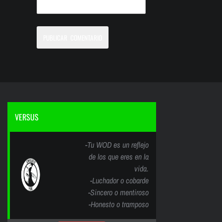
VERSUS
-Tu WOD es un reflejo
de los que eres en la
vida.
-Luchador o cobarde
-Sincero o mentiroso
-Honesto o tramposo