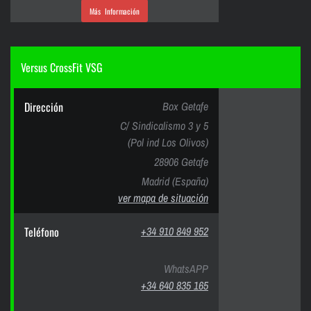
Más Información
Versus CrossFit VSG
Dirección
Box Getafe
C/ Sindicalismo 3 y 5
(Pol ind Los Olivos)
28906 Getafe
Madrid (España)
ver mapa de situación
Teléfono
+34 910 849 952
WhatsAPP
+34 640 835 165