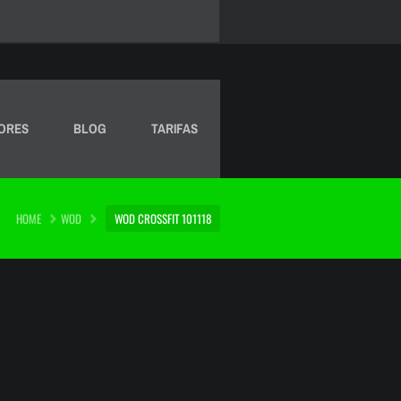
ORES
BLOG
TARIFAS
HOME
WOD
WOD CROSSFIT 101118