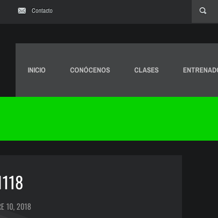
Contacto
INICIO
CONÓCENOS
CLASES
ENTRENAD
1118
E 10, 2018