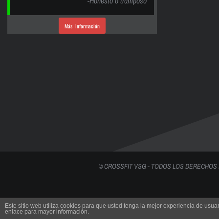
-Honesto o tramposo
Más Información
© CROSSFIT VSG - TODOS LOS DERECHOS
Este sitio web utiliza cookies para que usted tenga la mejor experiencia de us
enlace para mayor información.