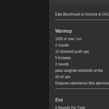
Este Benchmark lo hicimos el 14/11
Warmup
1000 m row / run
2 rounds
10 diamond push ups
5 burpees
2 rounds
paso cangrejo estirando arriba
20 sit ups
Despues calentamos 6´los ejercici
Eva
5 Rounds For Time