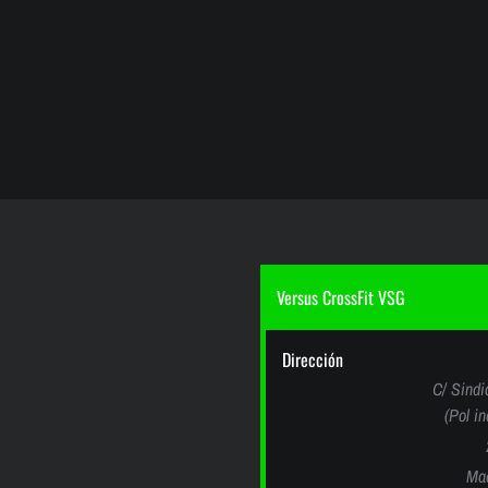
Versus CrossFit VSG
Dirección
C/ Sindi
(Pol i
Mad