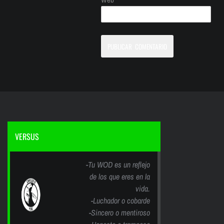
VERSUS
-Tu WOD es un reflejo
de los que eres en la
vida.
-Luchador o cobarde
-Sincero o mentiroso