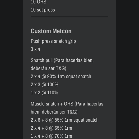
10 OHS
10 sot press
Custom Metcon
Push press snatch grip
3 x 4
Snatch pull (Para hacerlas bien,
deberán ser T&G)
2 x 4 @ 90% 1rm squat snatch
2 x 3 @ 100%
1 x 2 @ 110%
Muscle snatch + OHS (Para hacerlas
bien, deberán ser T&G)
2 x 6 + 8 @ 55% 1rm squat snatch
2 x 4 + 8 @ 65% 1rm
1 x 4 + 8 @ 70% 1rm