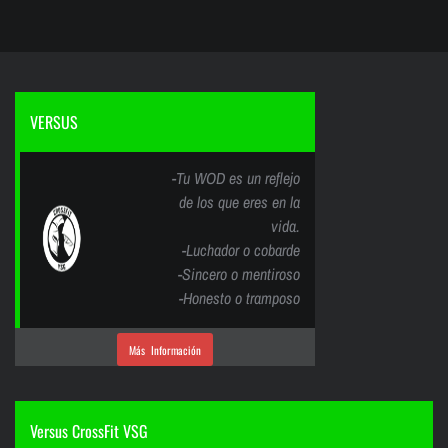
VERSUS
-Tu WOD es un reflejo
de los que eres en la
vida.
-Luchador o cobarde
-Sincero o mentiroso
-Honesto o tramposo
Más Información
Versus CrossFit VSG