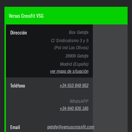
Versus CrossFit VSG
Dirección
Box Getafe
C/ Sindicalismo 3 y 5
(Pol ind Los Olivos)
28906 Getafe
Madrid (España)
ver mapa de situación
Teléfono
+34 910 849 952
WhatsAPP
+34 640 835 165
Email
getafe@versuscrossfit.com