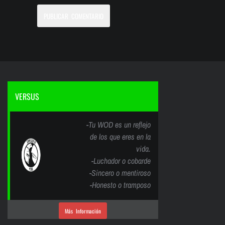
VERSUS
-Tu WOD es un reflejo
de los que eres en la
vida.
-Luchador o cobarde
-Sincero o mentiroso
-Honesto o tramposo
Más Información