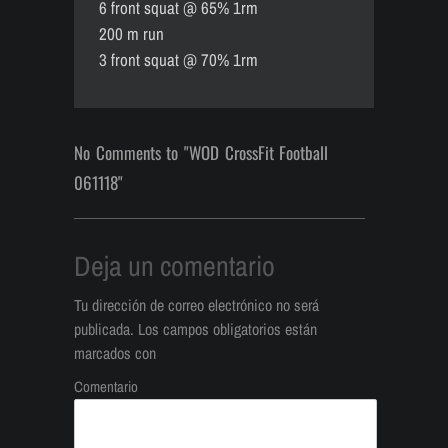
6 front squat @ 65% 1rm
200 m run
3 front squat @ 70% 1rm
No Comments to "WOD CrossFit Football
061118"
Deja un comentario
Tu dirección de correo electrónico no será
publicada.
Los campos obligatorios están
marcados con
Comentario