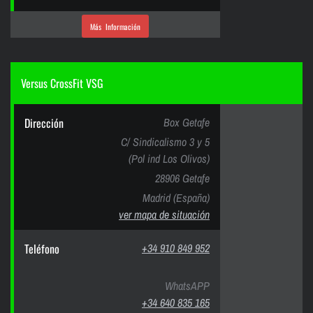
Más Información
Versus CrossFit VSG
Dirección
Box Getafe
C/ Sindicalismo 3 y 5
(Pol ind Los Olivos)
28906 Getafe
Madrid (España)
ver mapa de situación
Teléfono
+34 910 849 952
WhatsAPP
+34 640 835 165