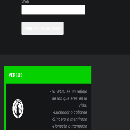
Web
VERSUS
-Tu WOD es un reflejo
de los que eres en la
vida.
-Luchador o cobarde
-Sincero o mentiroso
-Honesto o tramposo