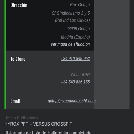
Dirección
Box Getafe
C/ Sindicalismo 3 y 5
(Pol ind Los Olivos)
28906 Getafe
Madrid (España)
ver mapa de situación
Teléfono
+34 910 849 952
WhatsAPP
+34 640 835 165
Email
getafe@versuscrossfit.com
Últimas Publicaciones
HYROX PFT – VERSUS CROSSFIT
III Jornada de Liga de Halterofilia completada