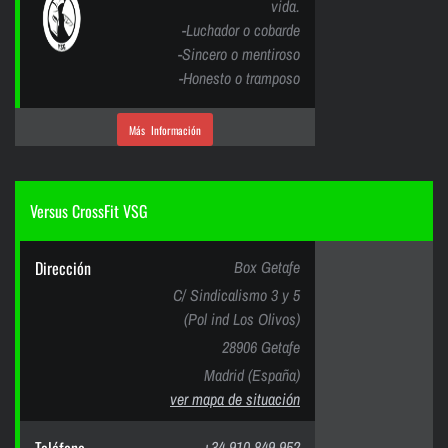
vida.
-Luchador o cobarde
-Sincero o mentiroso
-Honesto o tramposo
Más Información
Versus CrossFit VSG
Dirección
Box Getafe
C/ Sindicalismo 3 y 5
(Pol ind Los Olivos)
28906 Getafe
Madrid (España)
ver mapa de situación
+34 910 849 952