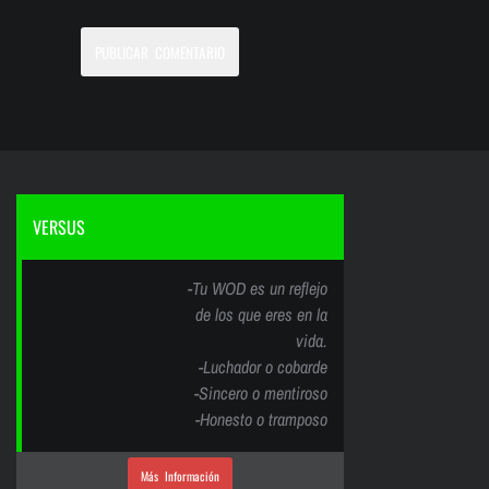
VERSUS
-Tu WOD es un reflejo
de los que eres en la
vida.
-Luchador o cobarde
-Sincero o mentiroso
-Honesto o tramposo
Más Información