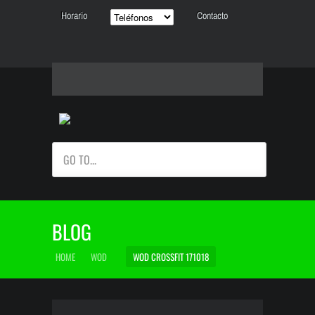
Horario
Contacto
GO TO...
BLOG
HOME
WOD
WOD CROSSFIT 171018