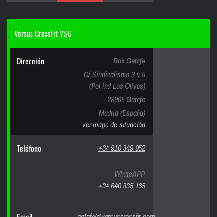
Versus CrossFit VSG
Dirección
Box Getafe
C/ Sindicalismo 3 y 5
(Pol ind Los Olivos)
28906 Getafe
Madrid (España)
ver mapa de situación
Teléfono
+34 910 849 952
WhatsAPP
+34 640 835 165
Email
getafe@versuscrossfit.com