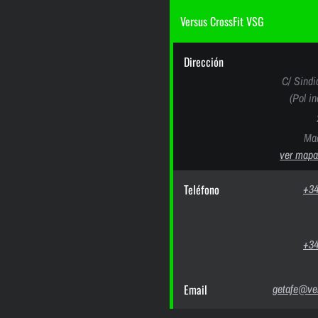
Versus CrossFit VSG
Dirección
C/ Sindi
(Pol i
Mad
ver mapa
Teléfono
+34
+34
Email
getafe@ver