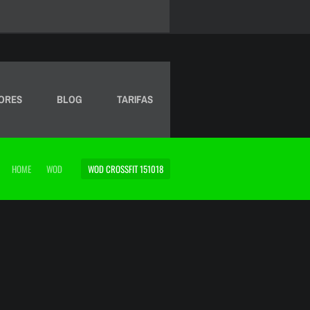
ORES
BLOG
TARIFAS
HOME
WOD
WOD CROSSFIT 151018