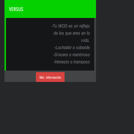
VERSUS
-Tu WOD es un reflejo
de los que eres en la
vida.
-Luchador o cobarde
-Sincero o mentiroso
-Honesto o tramposo
Más Información