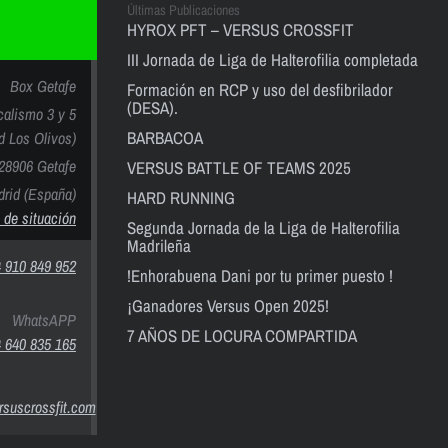
Últimas Publicaciones
HYROX PFT – VERSUS CROSSFIT
III Jornada de Liga de Halterofilia completada
Box Getafe
Formación en RCP y uso del desfibrilador
(DESA).
calismo 3 y 5
BARBACOA
nd Los Olivos)
28906 Getafe
VERSUS BATTLE OF TEAMS 2025
rid (España)
HARD RUNNING
 de situación
Segunda Jornada de la Liga de Halterofilia
Madrileña
 910 849 952
!Enhorabuena Dani por tu primer puesto !
¡Ganadores Versus Open 2025!
WhatsAPP
7 AÑOS DE LOCURA COMPARTIDA
 640 835 165
suscrossfit.com