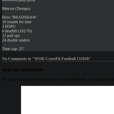
Metcon (Tiempo)
Hero ‘BRADSHAW’
10 rounds for time
3 HSPU
6 deadlift (102/70)
12 pull ups
24 double unders
Time cap: 25’
No Comments to "WOD CrossFit Football 131018"
Deja un comentario
Tu dirección de correo electrónico no será publicada.
Los campos obli