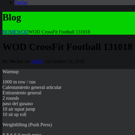
Tarifas
Blog
HOME
WOD
WOD CrossFit Football 131018
WOD CrossFit Football 131018
By Michel | In
WOD
| on octubre 13, 2018
Warmup
1000 m row / run
Calentamiento general articular
Estiramiento general
2 rounds
paso del gusano
10 air squat jump
10 sit up roll
Weightlifting (Push Press)
8-8-6-6-6 push press