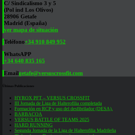
C/ Sindicalismo 3 y 5
(Pol ind Los Olivos)
28906 Getafe
Madrid (España)
ver mapa de situación
Teléfono
+34 910 849 952
WhatsAPP
+34 640 835 165
Email
getafe@versuscrossfit.com
Últimas Publicaciones
HYROX PFT – VERSUS CROSSFIT
III Jornada de Liga de Halterofilia completada
Formación en RCP y uso del desfibrilador (DESA).
BARBACOA
VERSUS BATTLE OF TEAMS 2025
HARD RUNNING
Segunda Jornada de la Liga de Halterofilia Madrileña