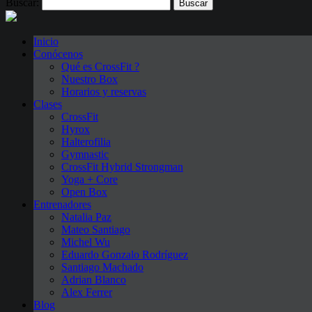
Buscar:
Inicio
Conócenos
Qué es CrossFit ?
Nuestro Box
Horarios y reservas
Clases
CrossFit
Hyrox
Halterofilia
Gymnastic
CrossFit Hybrid Strongman
Yoga + Core
Open Box
Entrenadores
Natalia Paz
Mateo Santiago
Michel Wu
Eduardo Gonzalo Rodríguez
Santiago Machado
Adrian Blanco
Alex Ferrer
Blog