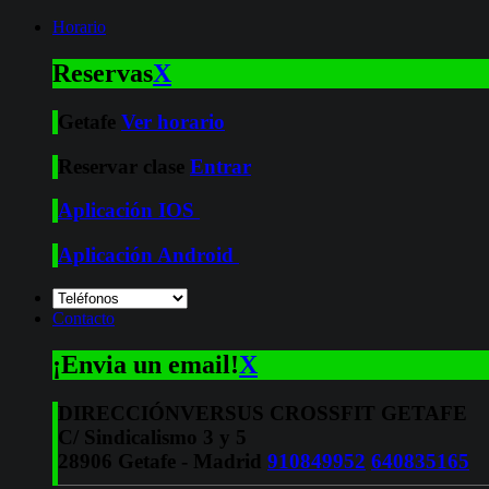
Horario
Reservas
X
Getafe
Ver horario
Reservar clase
Entrar
Aplicación IOS
Aplicación Android
Contacto
¡Envia un email!
X
DIRECCIÓN
VERSUS CROSSFIT GETAFE
C/ Sindicalismo 3 y 5
28906 Getafe - Madrid
910849952
640835165