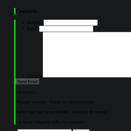
Contacto
Nombre
Email
Mensaje
Enviando...
Mensaje enviado. Pronto le contactaremos.
Parece que hay un problema... intentele de nuevo.
Por favor complete todos los campos.