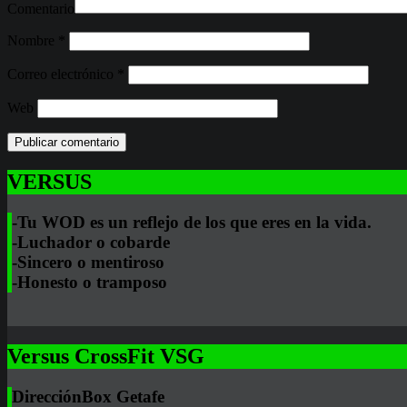
Comentario
Nombre
*
Correo electrónico
*
Web
VERSUS
-Tu WOD es un reflejo de los que eres en la vida.
-Luchador o cobarde
-Sincero o mentiroso
-Honesto o tramposo
Versus CrossFit VSG
Dirección
Box Getafe