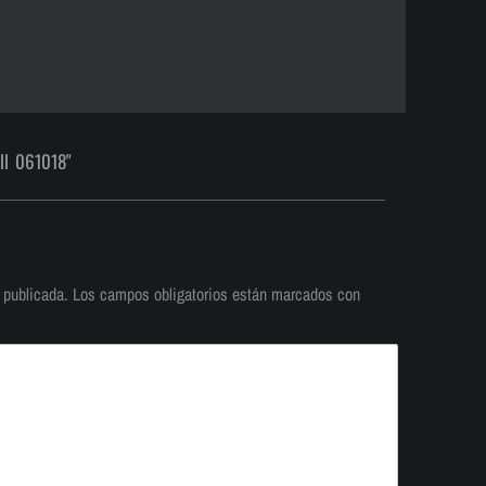
ll 061018"
 publicada.
Los campos obligatorios están marcados con