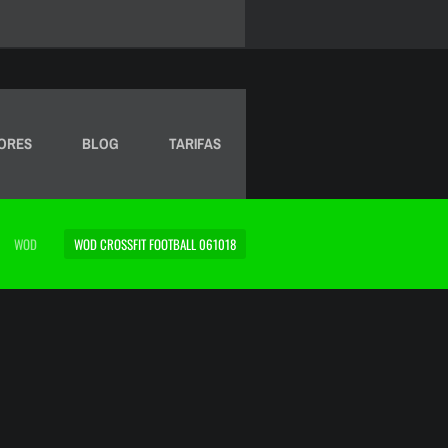
ORES
BLOG
TARIFAS
WOD
WOD CROSSFIT FOOTBALL 061018