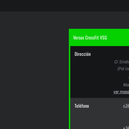
Versus CrossFit VSG
Dirección
C/ Sindi
(Pol i
Mad
ver mapa
Teléfono
+34
+34