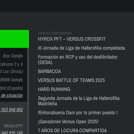
Últimas Publicaciones
HYROX PFT – VERSUS CROSSFIT
III Jornada de Liga de Halterofilia completada
Box Getafe
Formación en RCP y uso del desfibrilador
(DESA).
calismo 3 y 5
BARBACOA
nd Los Olivos)
28906 Getafe
VERSUS BATTLE OF TEAMS 2025
rid (España)
HARD RUNNING
 de situación
Segunda Jornada de la Liga de Halterofilia
Madrileña
 910 849 952
!Enhorabuena Dani por tu primer puesto !
¡Ganadores Versus Open 2025!
WhatsAPP
7 AÑOS DE LOCURA COMPARTIDA
 640 835 165