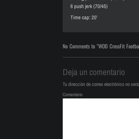
6 push jerk (70/45)
Time cap: 20’
No Comments to "WOD CrossFit Footba
Deja un comentario
Tu dirección de correo electrónico no será
Comentario