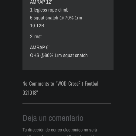
AMRAP 12’
1 legless rope climb
5 squat snatch @ 70% 1rm
10 T2B
2’ rest
AMRAP 6’
OHS @60% 1rm squat snatch
No Comments to "WOD CrossFit Football
021018"
Deja un comentario
Tu dirección de correo electrónico no será