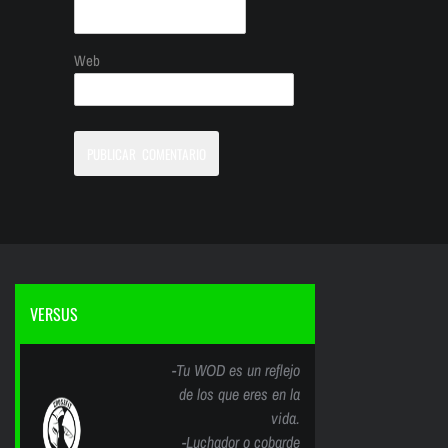
Web
VERSUS
-Tu WOD es un reflejo
de los que eres en la
vida.
-Luchador o cobarde