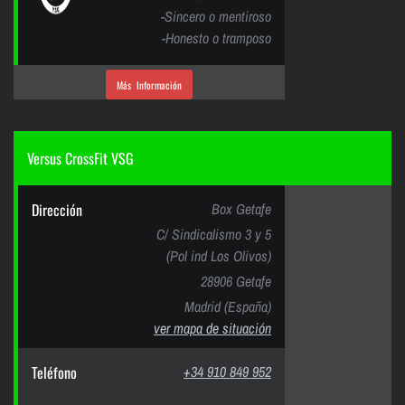
-Sincero o mentiroso
-Honesto o tramposo
Más Información
Versus CrossFit VSG
Dirección
Box Getafe
C/ Sindicalismo 3 y 5
(Pol ind Los Olivos)
28906 Getafe
Madrid (España)
ver mapa de situación
Teléfono
+34 910 849 952