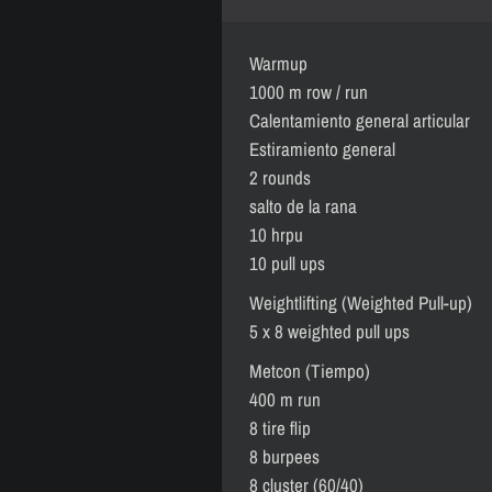
Warmup
1000 m row / run
Calentamiento general articular
Estiramiento general
2 rounds
salto de la rana
10 hrpu
10 pull ups
Weightlifting (Weighted Pull-up)
5 x 8 weighted pull ups
Metcon (Tiempo)
400 m run
8 tire flip
8 burpees
8 cluster (60/40)