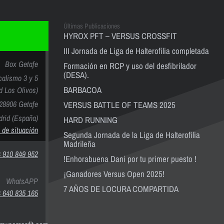
Últimas Publicaciones
HYROX PFT – VERSUS CROSSFIT
III Jornada de Liga de Halterofilia completada
Box Getafe
Formación en RCP y uso del desfibrilador
(DESA).
calismo 3 y 5
BARBACOA
nd Los Olivos)
28906 Getafe
VERSUS BATTLE OF TEAMS 2025
rid (España)
HARD RUNNING
 de situación
Segunda Jornada de la Liga de Halterofilia
Madrileña
 910 849 952
!Enhorabuena Dani por tu primer puesto !
¡Ganadores Versus Open 2025!
WhatsAPP
7 AÑOS DE LOCURA COMPARTIDA
 640 835 165