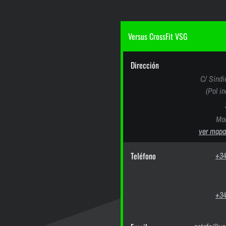
Versus CrossFit VSG
Dirección
C/ Sindi
(Pol i
Mad
ver mapa
Teléfono
+34
+34