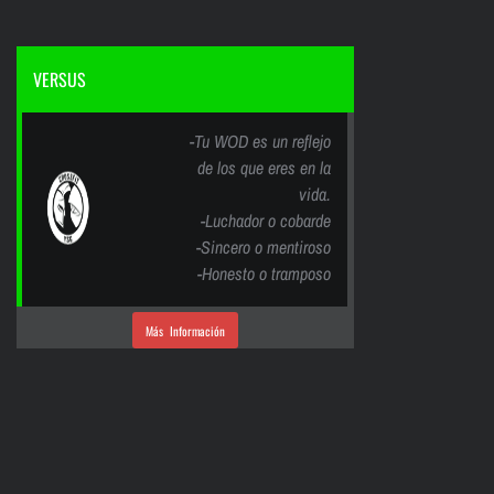
VERSUS
-Tu WOD es un reflejo
de los que eres en la
vida.
-Luchador o cobarde
-Sincero o mentiroso
-Honesto o tramposo
Más Información