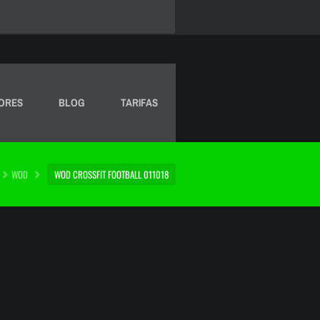
ORES
BLOG
TARIFAS
WOD
WOD CROSSFIT FOOTBALL 011018