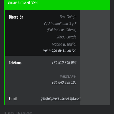
Versus CrossFit VSG
Dirección
Box Getafe
C/ Sindicalismo 3 y 5
(Pol ind Los Olivos)
28906 Getafe
Madrid (España)
ver mapa de situación
Teléfono
+34 910 849 952
WhatsAPP
+34 640 835 165
Email
getafe@versuscrossfit.com
Últimas Publicaciones