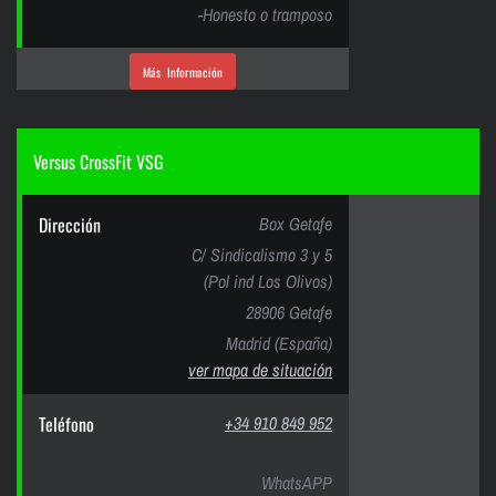
-Honesto o tramposo
Más Información
Versus CrossFit VSG
Dirección
Box Getafe
C/ Sindicalismo 3 y 5
(Pol ind Los Olivos)
28906 Getafe
Madrid (España)
ver mapa de situación
Teléfono
+34 910 849 952
WhatsAPP