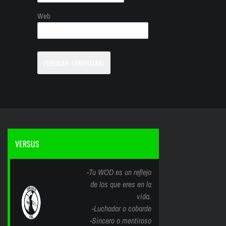
Web
VERSUS
-Tu WOD es un reflejo
de los que eres en la
vida.
-Luchador o cobarde
-Sincero o mentiroso