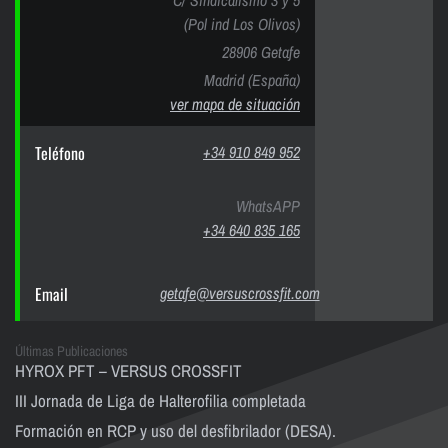
C/ Sindicalismo 3 y 5
(Pol ind Los Olivos)
28906 Getafe
Madrid (España)
ver mapa de situación
Teléfono
+34 910 849 952
WhatsAPP
+34 640 835 165
Email
getafe@versuscrossfit.com
Últimas Publicaciones
HYROX PFT – VERSUS CROSSFIT
III Jornada de Liga de Halterofilia completada
Formación en RCP y uso del desfibrilador (DESA).