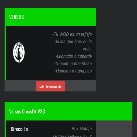
VERSUS
-Tu WOD es un reflejo
de los que eres en la
vida.
-Luchador o cobarde
-Sincero o mentiroso
-Honesto o tramposo
Más Información
Versus CrossFit VSG
Dirección
Box Getafe