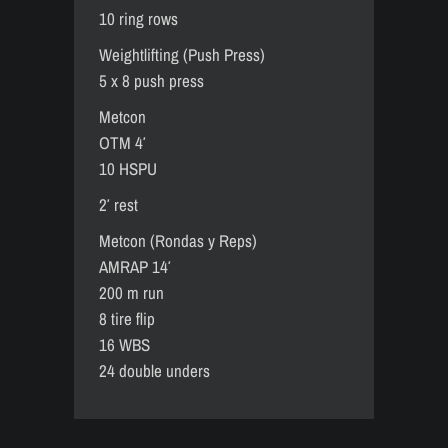
10 ring rows
Weightlifting (Push Press)
5 x 8 push press
Metcon
OTM 4′
10 HSPU
2′ rest
Metcon (Rondas y Reps)
AMRAP 14′
200 m run
8 tire flip
16 WBS
24 double unders