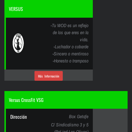
VERSUS
-Tu WOD es un reflejo
de los que eres en la
vida.
-Luchador o cobarde
-Sincero o mentiroso
-Honesto o tramposo
Más Información
Versus CrossFit VSG
Dirección
Box Getafe
C/ Sindicalismo 3 y 5
(Pol ind Los Olivos)