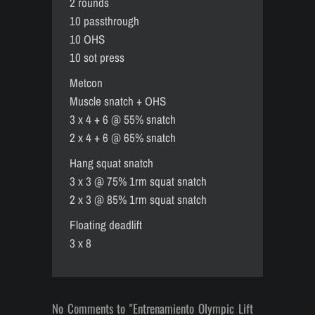
2 rounds
10 passthrough
10 OHS
10 sot press
Metcon
Muscle snatch + OHS
3 x 4 + 6 @ 55% snatch
2 x 4 + 6 @ 65% snatch
Hang squat snatch
3 x 3 @ 75% 1rm squat snatch
2 x 3 @ 85% 1rm squat snatch
Floating deadlift
3 x 8
No Comments to "Entrenamiento Olympic Lift