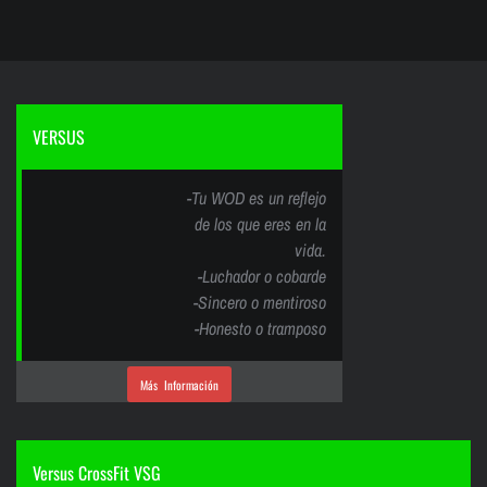
VERSUS
-Tu WOD es un reflejo
de los que eres en la
vida.
-Luchador o cobarde
-Sincero o mentiroso
-Honesto o tramposo
Más Información
Versus CrossFit VSG