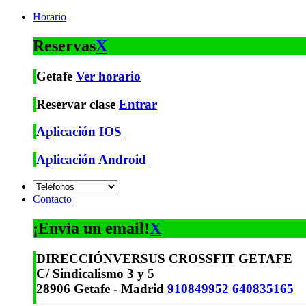
Horario
Reservas
X
Getafe
Ver horario
Reservar clase
Entrar
Aplicación IOS
Aplicación Android
Contacto
¡Envia un email!
X
DIRECCIÓN
VERSUS CROSSFIT GETAFE
C/ Sindicalismo 3 y 5
28906 Getafe - Madrid
910849952
640835165