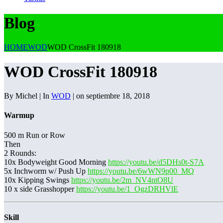
Blog
HOME
WOD
WOD CrossFit 180918
WOD CrossFit 180918
By Michel | In
WOD
| on septiembre 18, 2018
Warmup
500 m Run or Row
Then
2 Rounds:
10x Bodyweight Good Morning
https://youtu.be/d5DHs0t-S7A
5x Inchworm w/ Push Up
https://youtu.be/6wWN9p00_MQ
10x Kipping Swings
https://youtu.be/2m_NV4ntO8U
10 x side Grasshopper
https://youtu.be/1_OgzDRHVlE
Skill