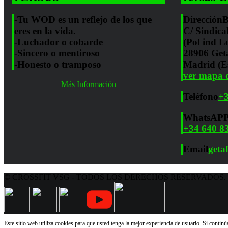
-Tu WOD es un reflejo de los que
Dirección
B
eres en la vida.
C/ Sindica
-Luchador o cobarde
(Pol ind L
-Sincero o mentiroso
28906 Get
-Honesto o tramposo
Madrid (E
ver mapa d
Más Información
Teléfono
+3
WhatsAP
+34 640 8
Email
geta
© CROSSFIT VSG - TODOS LOS DERECHOS RESERVADOS.
Este sitio web utiliza cookies para que usted tenga la mejor experiencia de usuario. Si conti