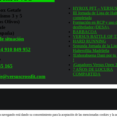
HYROX PFT – VERSUS
ox Getafe
III Jornada de Liga de Halt
lismo 3 y 5
completada
os Olivos)
Formación en RCP y uso d
afe
desfibrilador (DESA).
BARBACOA
spaña)
VERSUS BATTLE OF T
e situación
HARD RUNNING
Segunda Jornada de la Lig
4 910 849 952
Halterofilia Madrileña
!Enhorabuena Dani por tu 
P
!
¡Ganadores Versus Open 
35 165
7 AÑOS DE LOCURA
COMPARTIDA
fe@versuscrossfit.com
núa navegando está dando su consentimiento para la aceptación de las mencionadas cookies y la 