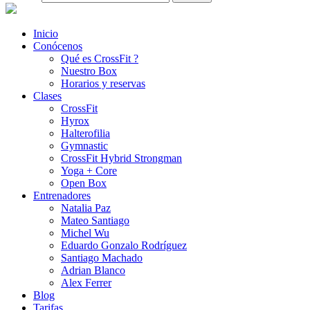
Inicio
Conócenos
Qué es CrossFit ?
Nuestro Box
Horarios y reservas
Clases
CrossFit
Hyrox
Halterofilia
Gymnastic
CrossFit Hybrid Strongman
Yoga + Core
Open Box
Entrenadores
Natalia Paz
Mateo Santiago
Michel Wu
Eduardo Gonzalo Rodríguez
Santiago Machado
Adrian Blanco
Alex Ferrer
Blog
Tarifas