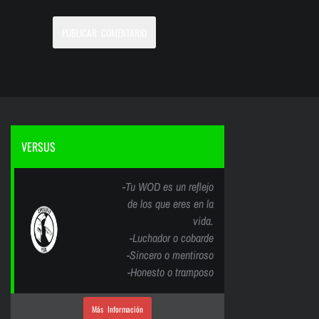
VERSUS
-Tu WOD es un reflejo
de los que eres en la
vida.
-Luchador o cobarde
-Sincero o mentiroso
-Honesto o tramposo
Más Información