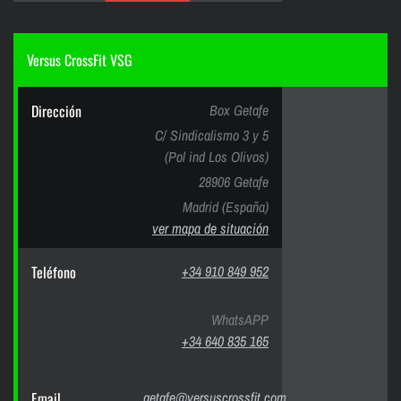
Versus CrossFit VSG
Dirección
Box Getafe
C/ Sindicalismo 3 y 5
(Pol ind Los Olivos)
28906 Getafe
Madrid (España)
ver mapa de situación
Teléfono
+34 910 849 952
WhatsAPP
+34 640 835 165
Email
getafe@versuscrossfit.com