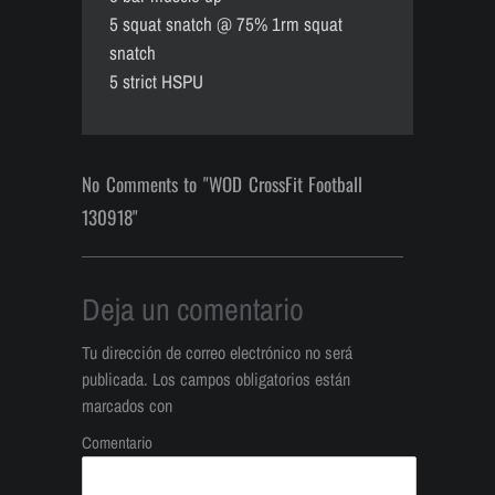
5 squat snatch @ 75% 1rm squat
snatch
5 strict HSPU
No Comments to "WOD CrossFit Football
130918"
Deja un comentario
Tu dirección de correo electrónico no será
publicada.
Los campos obligatorios están
marcados con
Comentario