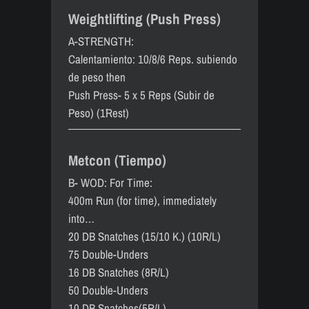
Weightlifting (Push Press)
A-STRENGTH:
Calentamiento: 10/8/6 Reps. subiendo
de peso then
Push Press- 5 x 5 Reps (Subir de
Peso) (1´Rest)
Metcon (Tiempo)
B- WOD: For Time:
400m Run (for time), immediately
into…
20 DB Snatches (15/10 K.) (10R/L)
75 Double-Unders
16 DB Snatches (8R/L)
50 Double-Unders
10 DB Snatches(5R/L)