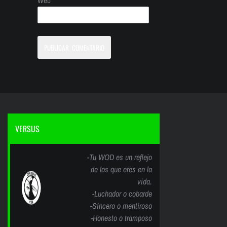
Web
VERSUS
-Tu WOD es un reflejo
de los que eres en la
vida.
-Luchador o cobarde
-Sincero o mentiroso
-Honesto o tramposo