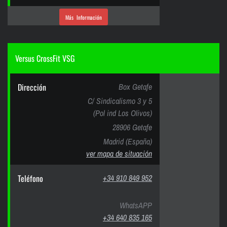
Más Información
Versus CrossFit VSG
Dirección
Box Getafe
C/ Sindicalismo 3 y 5
(Pol ind Los Olivos)
28906 Getafe
Madrid (España)
ver mapa de situación
Teléfono
+34 910 849 952
WhatsAPP
+34 640 835 165