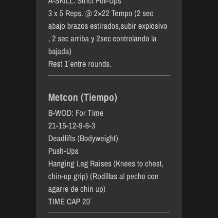
A-SKILL: Strict Pull-Ups
3 x 5 Reps. @ 2×22 Tempo (2 sec
abajo brazos estirados,subir explosivo
, 2 sec arriba y 2sec controlando la
bajada)
Rest 1´ entre rounds.
Metcon (Tiempo)
B-WOD: For Time
21-15-12-9-6-3
Deadlifts (Bodyweight)
Push-Ups
Hanging Leg Raises (Knees to chest,
chin-up grip) (Rodillas al pecho con
agarre de chin up)
TIME CAP 20´