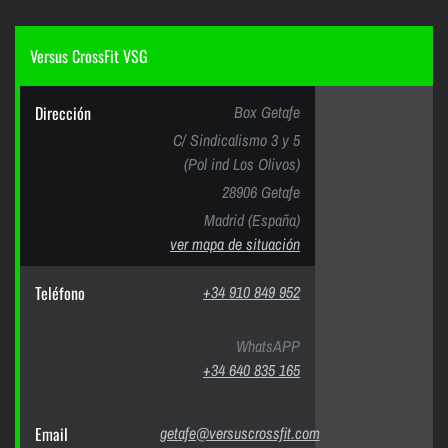
Versus CrossFit VSG
Dirección
Box Getafe
C/ Sindicalismo 3 y 5
(Pol ind Los Olivos)
28906 Getafe
Madrid (España)
ver mapa de situación
Teléfono
+34 910 849 952
WhatsAPP
+34 640 835 165
Email
getafe@versuscrossfit.com