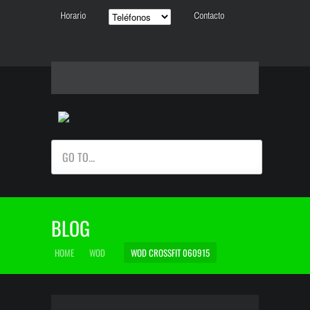
Horario
Contacto
GO TO...
BLOG
HOME
WOD
WOD CROSSFIT 060915