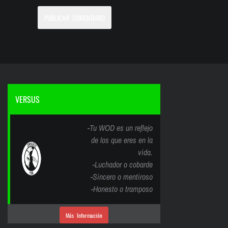
VERSUS
-Tu WOD es un reflejo
de los que eres en la
vida.
-Luchador o cobarde
-Sincero o mentiroso
-Honesto o tramposo
Más Información