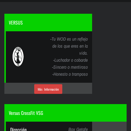
VERSUS
-Tu WOD es un reflejo
de los que eres en la
vida.
-Luchador o cobarde
-Sincero o mentiroso
-Honesto o tramposo
Más Información
Versus CrossFit VSG
Dirección
Box Getafe