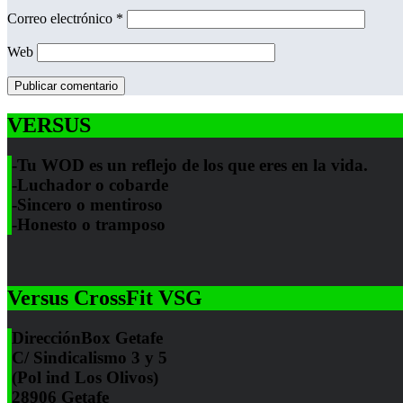
Correo electrónico
*
Web
VERSUS
-Tu WOD es un reflejo de los que eres en la vida.
-Luchador o cobarde
-Sincero o mentiroso
-Honesto o tramposo
Versus CrossFit VSG
Dirección
Box Getafe
C/ Sindicalismo 3 y 5
(Pol ind Los Olivos)
28906 Getafe