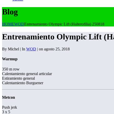
Blog
HOME
WOD
Entrenamiento Olympic Lift (Halterofilia) 250818
Entrenamiento Olympic Lift (Ha
By Michel | In
WOD
| on agosto 25, 2018
Warmup
350 m row
Calentamiento general articular
Estiramiento general
Calentamiento Burguener
Metcon
Push jerk
3 x 5