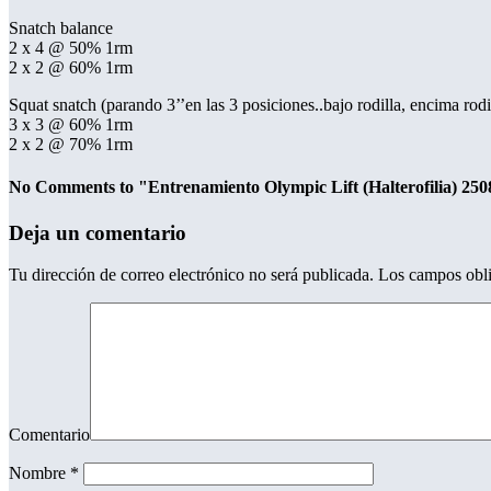
Snatch balance
2 x 4 @ 50% 1rm
2 x 2 @ 60% 1rm
Squat snatch (parando 3’’en las 3 posiciones..bajo rodilla, encima rodi
3 x 3 @ 60% 1rm
2 x 2 @ 70% 1rm
No Comments to "Entrenamiento Olympic Lift (Halterofilia) 25
Deja un comentario
Tu dirección de correo electrónico no será publicada.
Los campos obli
Comentario
Nombre
*