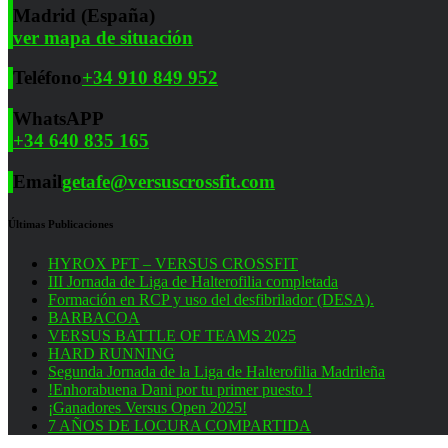
Madrid (España)
ver mapa de situación
Teléfono
+34 910 849 952
WhatsAPP
+34 640 835 165
Email
getafe@versuscrossfit.com
Últimas Publicaciones
HYROX PFT – VERSUS CROSSFIT
III Jornada de Liga de Halterofilia completada
Formación en RCP y uso del desfibrilador (DESA).
BARBACOA
VERSUS BATTLE OF TEAMS 2025
HARD RUNNING
Segunda Jornada de la Liga de Halterofilia Madrileña
!Enhorabuena Dani por tu primer puesto !
¡Ganadores Versus Open 2025!
7 AÑOS DE LOCURA COMPARTIDA