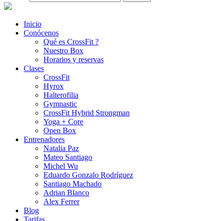
Inicio
Conócenos
Qué es CrossFit ?
Nuestro Box
Horarios y reservas
Clases
CrossFit
Hyrox
Halterofilia
Gymnastic
CrossFit Hybrid Strongman
Yoga + Core
Open Box
Entrenadores
Natalia Paz
Mateo Santiago
Michel Wu
Eduardo Gonzalo Rodríguez
Santiago Machado
Adrian Blanco
Alex Ferrer
Blog
Tarifas