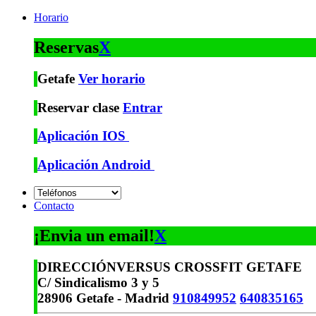
Horario
Reservas
X
Getafe
Ver horario
Reservar clase
Entrar
Aplicación IOS
Aplicación Android
Contacto
¡Envia un email!
X
DIRECCIÓN
VERSUS CROSSFIT GETAFE
C/ Sindicalismo 3 y 5
28906 Getafe - Madrid
910849952
640835165