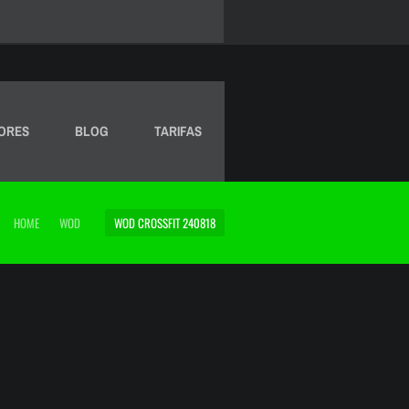
ORES
BLOG
TARIFAS
HOME
WOD
WOD CROSSFIT 240818