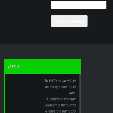
VERSUS
-Tu WOD es un reflejo
de los que eres en la
vida.
-Luchador o cobarde
-Sincero o mentiroso
-Honesto o tramposo