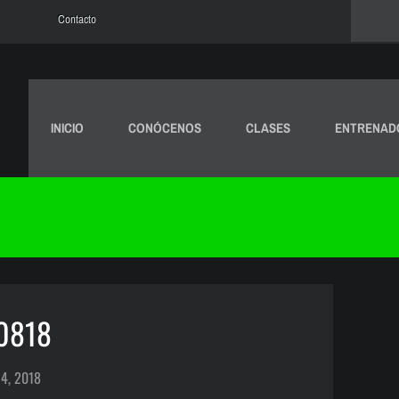
Contacto
INICIO
CONÓCENOS
CLASES
ENTRENAD
40818
4, 2018