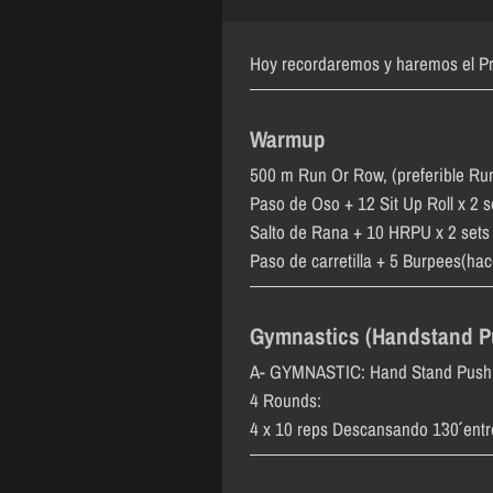
Hoy recordaremos y haremos el P
Warmup
500 m Run Or Row, (preferible Run
Paso de Oso + 12 Sit Up Roll x 2 s
Salto de Rana + 10 HRPU x 2 sets
Paso de carretilla + 5 Burpees(ha
Gymnastics (Handstand P
A- GYMNASTIC: Hand Stand Push
4 Rounds:
4 x 10 reps Descansando 1´30´´ ent