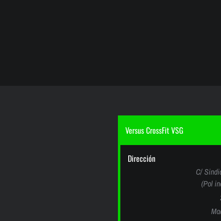
Versus CrossFit VSG
Dirección
C/ Sindi
(Pol i
Mad