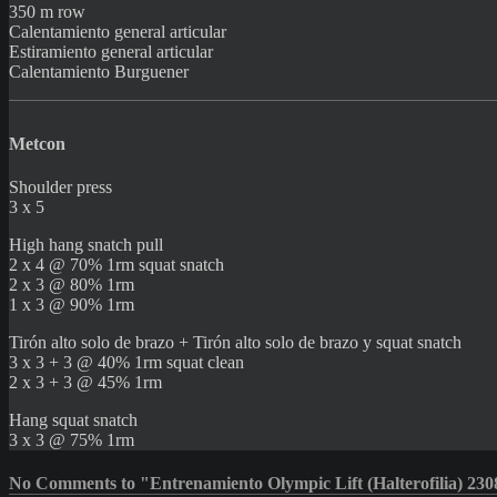
350 m row
Calentamiento general articular
Estiramiento general articular
Calentamiento Burguener
Metcon
Shoulder press
3 x 5
High hang snatch pull
2 x 4 @ 70% 1rm squat snatch
2 x 3 @ 80% 1rm
1 x 3 @ 90% 1rm
Tirón alto solo de brazo + Tirón alto solo de brazo y squat snatch
3 x 3 + 3 @ 40% 1rm squat clean
2 x 3 + 3 @ 45% 1rm
Hang squat snatch
3 x 3 @ 75% 1rm
No Comments to "Entrenamiento Olympic Lift (Halterofilia) 23