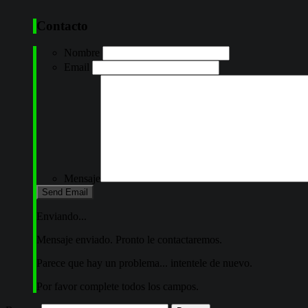
Contacto
Nombre
Email
Mensaje
Enviando...
Mensaje enviado. Pronto le contactaremos.
Parece que hay un problema... intentele de nuevo.
Por favor complete todos los campos.