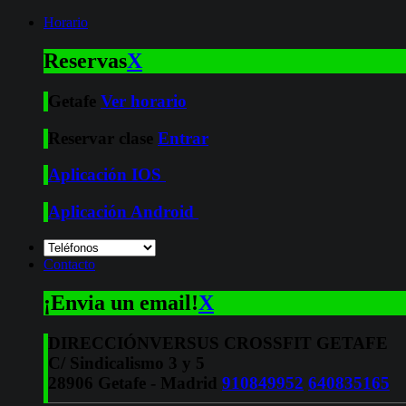
Horario
Reservas
X
Getafe
Ver horario
Reservar clase
Entrar
Aplicación IOS
Aplicación Android
Contacto
¡Envia un email!
X
DIRECCIÓN
VERSUS CROSSFIT GETAFE
C/ Sindicalismo 3 y 5
28906 Getafe - Madrid
910849952
640835165