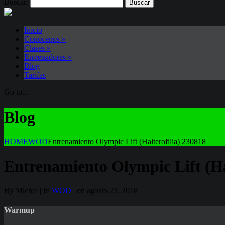
Buscar:
Inicio
Conócenos
»
Clases
»
Entrenadores
»
Blog
Tarifas
Go to...
Blog
HOME
WOD
Entrenamiento Olympic Lift (Halterofilia) 230818
Entrenamiento Olympic Lift (Ha
By Michel | In
WOD
| on agosto 23, 2018
Warmup