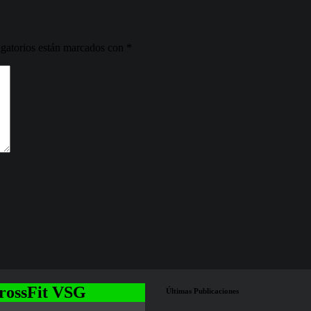
gatorios están marcados con
*
rossFit VSG
Últimas Publicaciones