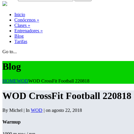
Inicio
Conócenos
»
Clases
»
Entrenadores
»
Blog
Tarifas
Go to...
Blog
HOME
WOD
WOD CrossFit Football 220818
WOD CrossFit Football 220818
By Michel | In
WOD
| on agosto 22, 2018
Warmup
1000 m row / run