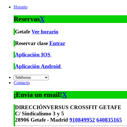
Horario
Reservas
X
Getafe
Ver horario
Reservar clase
Entrar
Aplicación IOS
Aplicación Android
Contacto
¡Envia un email!
X
DIRECCIÓN
VERSUS CROSSFIT GETAFE
C/ Sindicalismo 3 y 5
28906 Getafe - Madrid
910849952
640835165