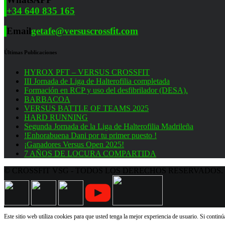
+34 640 835 165
Email
getafe@versuscrossfit.com
Últimas Publicaciones
HYROX PFT – VERSUS CROSSFIT
III Jornada de Liga de Halterofilia completada
Formación en RCP y uso del desfibrilador (DESA).
BARBACOA
VERSUS BATTLE OF TEAMS 2025
HARD RUNNING
Segunda Jornada de la Liga de Halterofilia Madrileña
!Enhorabuena Dani por tu primer puesto !
¡Ganadores Versus Open 2025!
7 AÑOS DE LOCURA COMPARTIDA
© CROSSFIT VSG - TODOS LOS DERECHOS RESERVADOS.
Este sitio web utiliza cookies para que usted tenga la mejor experiencia de usuario. Si conti