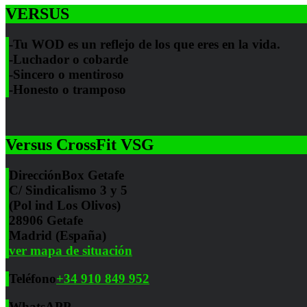
VERSUS
-Tu WOD es un reflejo de los que eres en la vida.
-Luchador o cobarde
-Sincero o mentiroso
-Honesto o tramposo
Versus CrossFit VSG
Dirección
Box Getafe
C/ Sindicalismo 3 y 5
(Pol ind Los Olivos)
28906 Getafe
Madrid (España)
ver mapa de situación
Teléfono
+34 910 849 952
WhatsAPP