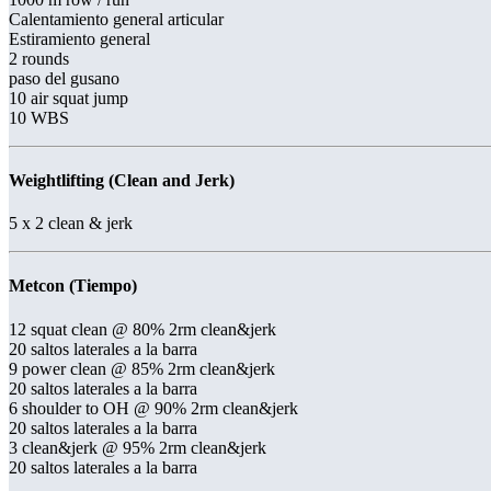
Calentamiento general articular
Estiramiento general
2 rounds
paso del gusano
10 air squat jump
10 WBS
Weightlifting (Clean and Jerk)
5 x 2 clean & jerk
Metcon (Tiempo)
12 squat clean @ 80% 2rm clean&jerk
20 saltos laterales a la barra
9 power clean @ 85% 2rm clean&jerk
20 saltos laterales a la barra
6 shoulder to OH @ 90% 2rm clean&jerk
20 saltos laterales a la barra
3 clean&jerk @ 95% 2rm clean&jerk
20 saltos laterales a la barra