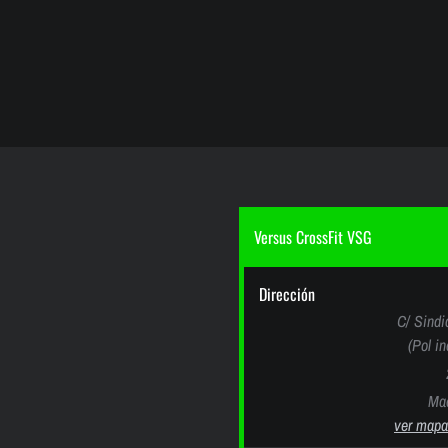
Versus CrossFit VSG
Dirección
C/ Sindi
(Pol i
Mad
ver mapa