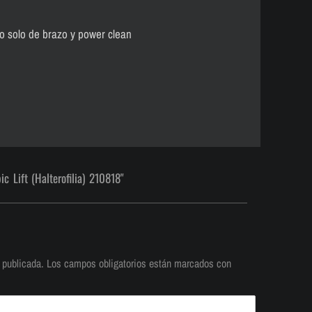
to solo de brazo y power clean
 Lift (Halterofilia) 210818"
 publicada.
Los campos obligatorios están marcados con