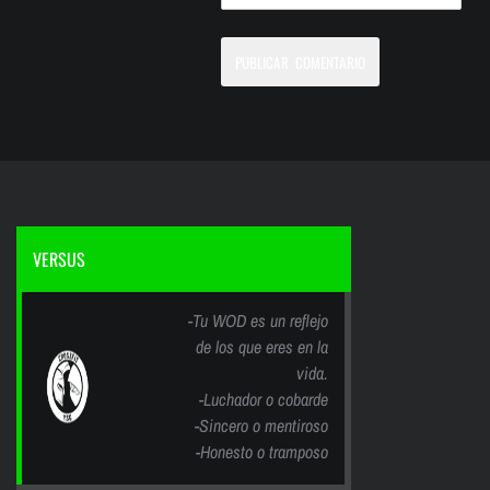
VERSUS
-Tu WOD es un reflejo
de los que eres en la
vida.
-Luchador o cobarde
-Sincero o mentiroso
-Honesto o tramposo