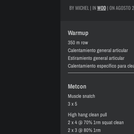
BY MICHEL | IN
WOD
| ON AGOSTO 2
Warmup
350 m row
Calentamiento general articular
Estiramiento general articular
Calentamiento específico para cle
Metcon
Muscle snatch
3 x 5
High hang clean pull
2 x 4 @ 70% 1rm squat clean
2 x 3 @ 80% 1rm